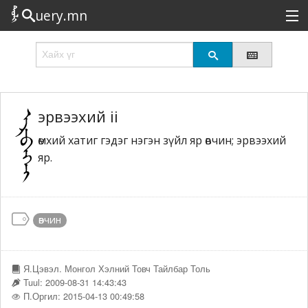
uery.mn
Сонирхолтой
Шинэ
Эрэлттэй
эрвээхий ii
өмхий хатиг гэдэг нэгэн зүйл яр өвчин; эрвээхий
Төрөл
яр.
Татах
Логин
өвчин
Я.Цэвэл. Монгол Хэлний Товч Тайлбар Толь
Tuul: 2009-08-31 14:43:43
П.Оргил: 2015-04-13 00:49:58