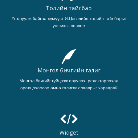
Толийн тайлбар
Үг оруулж байгаа хүмүүст Я.Цэвэлийн толийн тайлбарыг
уншихыг зөвлөе
Монгол бичгийн галиг
Монгол бичгийг гүйцээж оруулах, редакторлахад
оролцохоосоо өмнө галиглах зааврыг хараарай
Widget