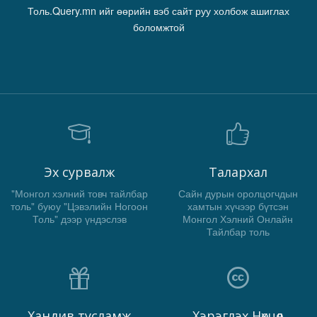
Толь.Query.mn ийг өөрийн вэб сайт руу холбож ашиглах
боломжтой
Эх сурвалж
Талархал
"Монгол хэлний товч тайлбар
Сайн дурын оролцогчдын
толь" буюу "Цэвэлийн Ногоон
хамтын хүчээр бүтсэн
Толь" дээр үндэслэв
Монгол Хэлний Онлайн
Тайлбар толь
Хандив тусламж
Хэрэглэх Нөхцөл