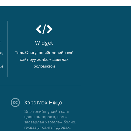
г
Widget
х,
Толь.Query.mn ийг өөрийн вэб
сайт руу холбож ашиглах
ай
боломжтой
Хэрэглэх Нөхцөл
Энэ толийн үгсийн санг
цааш нь тарааж, нэмж
засварлан хэрэглэж болно,
гэхдээ уг сайтыг дурдах,