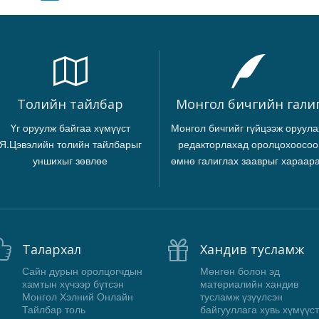
Толийн тайлбар
Монгол бичгийн гали
Үг оруулж байгаа хүмүүст
Монгол бичгийг гүйцээж оруула
Я.Цэвэлийн толийн тайлбарыг
редакторлахад оролцохоосоо
уншихыг зөвлөе
өмнө галиглах зааврыг хараар
Талархал
Хандив тусламж
Сайн дурын оролцогчдын
Мөнгөн болон эд
хамтын хүчээр бүтсэн
материалийн хандив
Монгол Хэлний Онлайн
тусламж үзүүлсэн
Тайлбар толь
байгууллага хувь хүмүүст