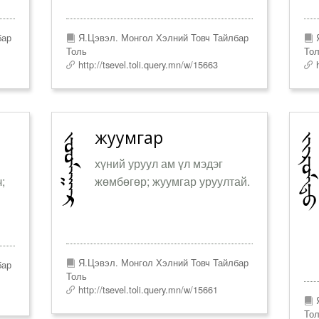
бар
Я.Цэвэл. Монгол Хэлний Товч Тайлбар
Я
Толь
То
http://tsevel.toli.query.mn/w/15663
h
жуумгар
хүний уруул ам үл мэдэг
;
жөмбөгөр; жуумгар уруултай.
Я.Цэвэл. Монгол Хэлний Товч Тайлбар
бар
Толь
http://tsevel.toli.query.mn/w/15661
Я
То