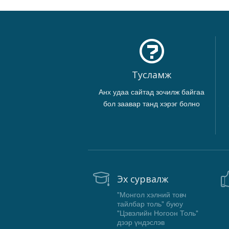
Тусламж
Анх удаа сайтад зочилж байгаа
бол заавар танд хэрэг болно
Эх сурвалж
"Монгол хэлний товч
тайлбар толь" буюу
"Цэвэлийн Ногоон Толь"
дээр үндэслэв