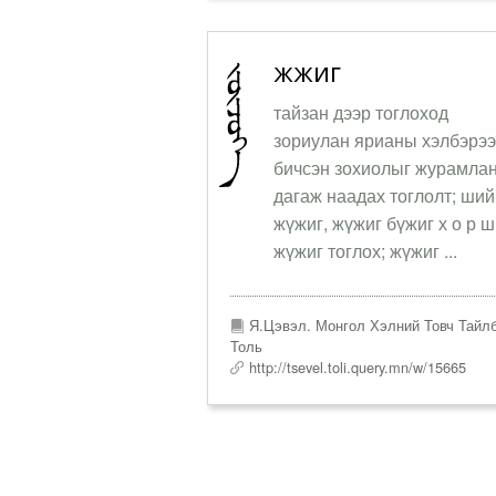
жүжиг
тайзан дээр тоглоход
зориулан ярианы хэлбэрэ
бичсэн зохиолыг журамла
дагаж наадах тоглолт; ший
жүжиг, жүжиг бүжиг х о р ш.
жүжиг тоглох; жүжиг ...
Я.Цэвэл. Монгол Хэлний Товч Тайл
Толь
http://tsevel.toli.query.mn/w/15665