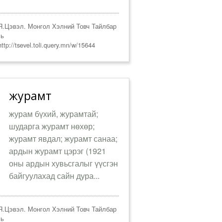
.Цэвэл. Монгол Хэлний Товч Тайлбар
ль
ttp://tsevel.toli.query.mn/w/15644
журамт
журам бүхий, журамтай;
шударга журамт нөхөр;
журамт явдал; журамт санаа;
ардын журамт цэрэг (1921
оны ардын хувьсгалыг үүсгэн
байгуулахад сайн дура...
.Цэвэл. Монгол Хэлний Товч Тайлбар
ль