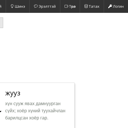
й
Шинэ
Эрэлттэй
Төрөл
Татах
Логин
жууз
хүн сууж явах дамнуурган
сүйх; хоёр хүний туухайчлан
барилцсан хоёр гар.