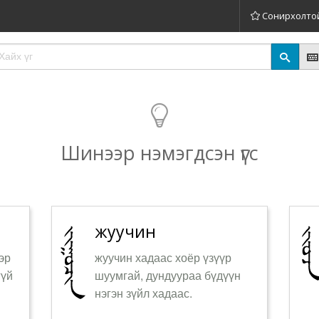
Сонирхолто
Шинээр нэмэгдсэн үгс
жуучин
эр
жуучин хадаас хоёр үзүүр
гүй
шуумгай, дундуураа бүдүүн
нэгэн зүйл хадаас.