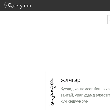
uery.mn
жүлчгэр
бусдад хөнгөмсөг биш, ихэ
зантай, ураг удамд элэгсэг
хүн хөшүүн хүн.