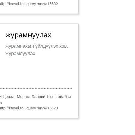
ttp://tsevel.toli.query.mn/w/15632
журамнуулах
журамнахын үйлдүүлэх хэв,
журамлуулах.
.Цэвэл. Монгол Хэлний Товч Тайлбар
ль
ttp://tsevel.toli.query.mn/w/15628