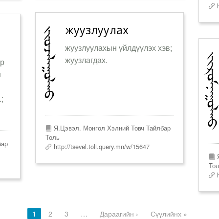
h
жуузлуулах
жуузлуулахын үйлдүүлэх хэв;
жуузлагдах.
эр
н
;
Я.Цэвэл. Монгол Хэлний Товч Тайлбар
Толь
бар
http://tsevel.toli.query.mn/w/15647
Я
То
h
1
2
3
…
Дараагийн ›
Сүүлийнх »