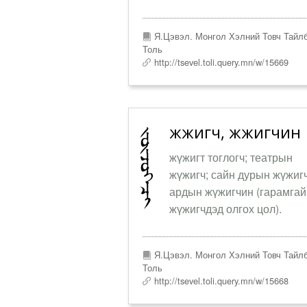
Я.Цэвэл. Монгол Хэлний Товч Тайл
Толь
http://tsevel.toli.query.mn/w/15669
жүжигч, жүжигчин
жүжигт тоглогч; театрын
жүжигч; сайн дурын жүжигч
ардын жүжигчин (гарамгай
жүжигчдэд олгох цол).
Я.Цэвэл. Монгол Хэлний Товч Тайл
Толь
http://tsevel.toli.query.mn/w/15668