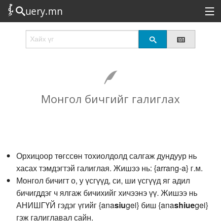
uery.mn
Сонирхолтой
Шинэ
Эрэлттэй
Монгол бичгийг галиглах
Төрөл
Татах
Логин
Орхицоор төгссөн тохиолдолд салгаж дундуур нь
хасах тэмдэгтэй галиглая. Жишээ нь: {arrang-a} г.м.
Монгол бичигт о, у үсгүүд, си, ши үсгүүд яг адил
бичигддэг ч ялгаж бичихийг хичээнэ үү. Жишээ нь
АНИШГҮЙ гэдэг үгийг {ana
si
u
gei} биш {ana
shi
ue
gei}
гэж галиглавал сайн.