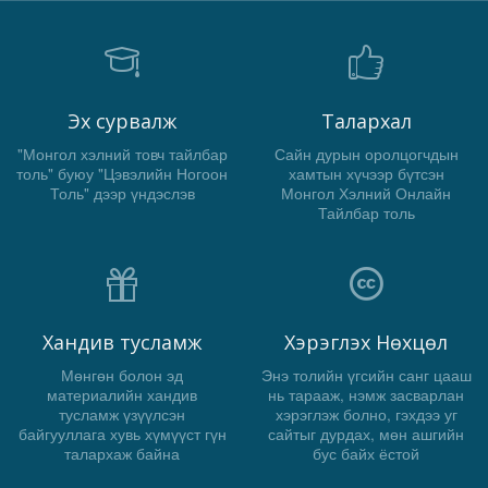
Эх сурвалж
Талархал
"Монгол хэлний товч тайлбар
Сайн дурын оролцогчдын
толь" буюу "Цэвэлийн Ногоон
хамтын хүчээр бүтсэн
Толь" дээр үндэслэв
Монгол Хэлний Онлайн
Тайлбар толь
Хандив тусламж
Хэрэглэх Нөхцөл
Мөнгөн болон эд
Энэ толийн үгсийн санг цааш
материалийн хандив
нь тарааж, нэмж засварлан
тусламж үзүүлсэн
хэрэглэж болно, гэхдээ уг
байгууллага хувь хүмүүст гүн
сайтыг дурдах, мөн ашгийн
талархаж байна
бус байх ёстой