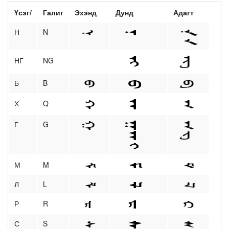
Үсэг/
Галиг
Эхэнд
Дунд
Адагт
Н
N
НГ
NG
Б
B
Х
Q
Г
G
М
M
Л
L
Р
R
С
S