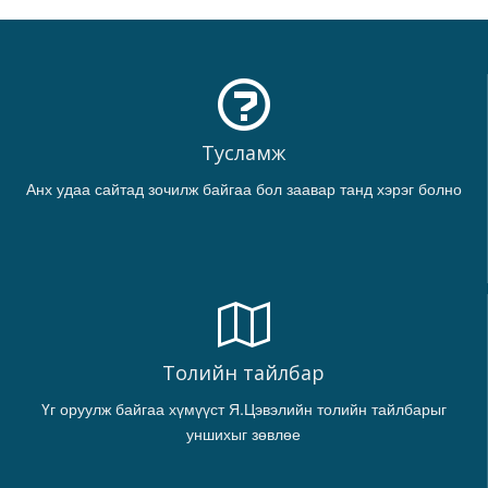
Тусламж
Анх удаа сайтад зочилж байгаа бол заавар танд хэрэг болно
Толийн тайлбар
Үг оруулж байгаа хүмүүст Я.Цэвэлийн толийн тайлбарыг
уншихыг зөвлөе