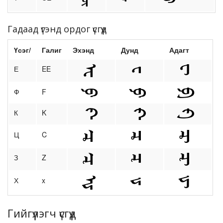
Гадаад үгэнд ордог үсгүүд
Үсэг/
Галиг
Эхэнд
Дунд
Адагт
Е
EE
Ф
F
К
K
Ц
C
З
Z
Х
x
Гийгүүлэгч үсгүүд