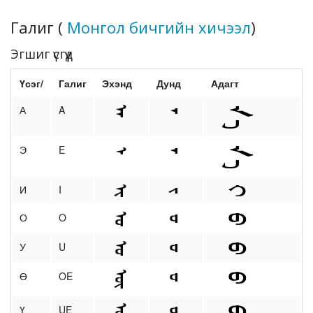
Галиг (
Монгол бичгийн хичээл
)
Эгшиг үсгүүд
Үсэг/
Галиг
Эхэнд
Дунд
Адагт
А
A
Э
E
И
I
О
O
У
U
Ө
OE
Ү
UE