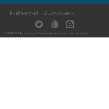
Сайтын тухай
Холбоо барих
© 2009-2026 Толь.Query.mn Зохиогчийн эрх хуулиар хамгаалагдсан