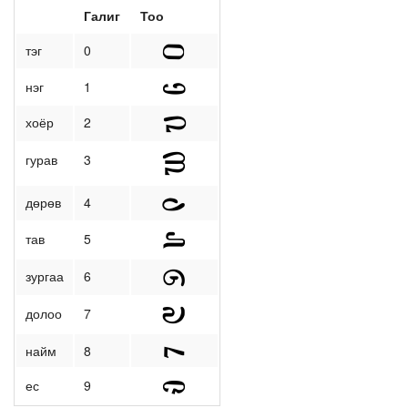
Галиг
Тоо
тэг
0
нэг
1
хоёр
2
гурав
3
дөрөв
4
тав
5
зургаа
6
долоо
7
найм
8
ес
9