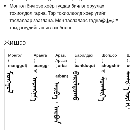
Монгол бичгээр хоёр тусдаа бичлэг оруулах
тохиолдол гарна. Тэр тохиолдолд хоёр үгийг
таслалаар зааглана. Мөн таслалаас гадна
@
,
|
,
=
,
:
,
#
тэмдэгүүдийг ашиглаж болно.
Жишээ
Монгол
Аранга
Арав,
Барилдах
Шогшоо
Ш
(
(
Арван
(
(
(
monggol
)
arangg-
(
arba
barilduqu
)
shogshii-
u
a
)
,
a
)
arban
)