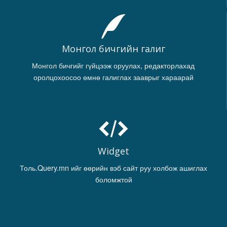
Монгол бичгийн галиг
Монгол бичгийг гүйцээж оруулах, редакторлахад
оролцохоосоо өмнө галиглах зааврыг хараарай
Widget
Толь.Query.mn ийг өөрийн вэб сайт руу холбож ашиглах
боломжтой