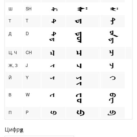
Ш
SH
Т
T
Д
D
Ц, Ч
CH
Ж, З
J
Й
Y
В
W
П
P
Цифрүүд