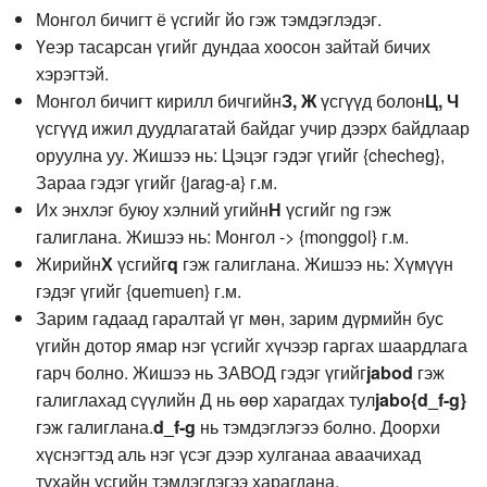
Монгол бичигт ё үсгийг йо гэж тэмдэглэдэг.
Үеэр тасарсан үгийг дундаа хоосон зайтай бичих
хэрэгтэй.
Монгол бичигт кирилл бичгийн
З, Ж
үсгүүд болон
Ц, Ч
үсгүүд ижил дуудлагатай байдаг учир дээрх байдлаар
оруулна уу. Жишээ нь: Цэцэг гэдэг үгийг {checheg},
Зараа гэдэг үгийг {jarag-a} г.м.
Их энхлэг буюу хэлний угийн
Н
үсгийг ng гэж
галиглана. Жишээ нь: Монгол -> {monggol} г.м.
Жирийн
Х
үсгийг
q
гэж галиглана. Жишээ нь: Хүмүүн
гэдэг үгийг {quemuen} г.м.
Зарим гадаад гаралтай үг мөн, зарим дүрмийн бус
үгийн дотор ямар нэг үсгийг хүчээр гаргах шаардлага
гарч болно. Жишээ нь ЗАВОД гэдэг үгийг
jabod
гэж
галиглахад сүүлийн Д нь өөр харагдах тул
jabo{d_f-g}
гэж галиглана.
d_f-g
нь тэмдэглэгээ болно. Доорхи
хүснэгтэд аль нэг үсэг дээр хулганаа аваачихад
тухайн үсгийн тэмдэглэгээ харагдана.