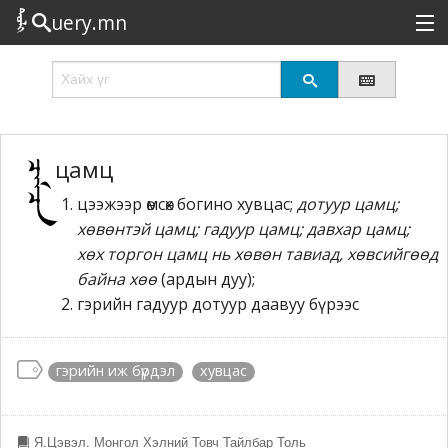
uery.mn
Сонирхолтой
Шинэ
Эрэлттэй
цамц
цээжээр өмсөх богино хувцас;
дотуур цамц;
Төрөл
хөвөнтэй цамц; гадуур цамц; давхар цамц;
Татах
хөх торгон цамц нь хөвөн тавиад, хөвсийгөөд
байна хөө
(ардын дуу);
Логин
гэрийн гадуур дотуур даавуу бүрээс
гэрийн иж бүрдэл
хувцас
Я.Цэвэл. Монгол Хэлний Товч Тайлбар Толь