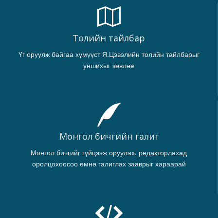
Толийн тайлбар
Үг оруулж байгаа хүмүүст Я.Цэвэлийн толийн тайлбарыг
уншихыг зөвлөе
Монгол бичгийн галиг
Монгол бичгийг гүйцээж оруулах, редакторлахад
оролцохоосоо өмнө галиглах зааврыг хараарай