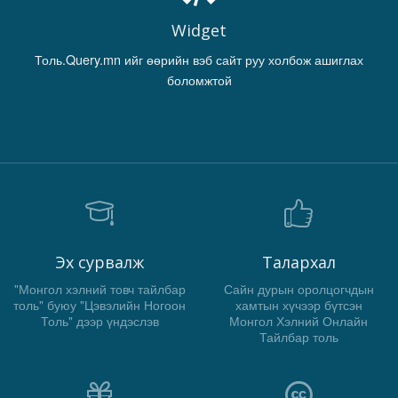
Widget
Толь.Query.mn ийг өөрийн вэб сайт руу холбож ашиглах
боломжтой
Эх сурвалж
Талархал
"Монгол хэлний товч тайлбар
Сайн дурын оролцогчдын
толь" буюу "Цэвэлийн Ногоон
хамтын хүчээр бүтсэн
Толь" дээр үндэслэв
Монгол Хэлний Онлайн
Тайлбар толь