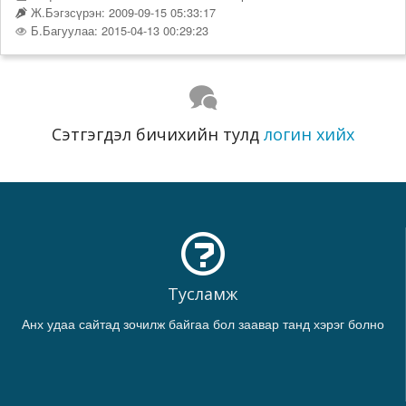
Ж.Бэгзсүрэн: 2009-09-15 05:33:17
Б.Багуулаа: 2015-04-13 00:29:23
Сэтгэгдэл бичихийн тулд
логин хийх
Тусламж
Анх удаа сайтад зочилж байгаа бол заавар танд хэрэг болно