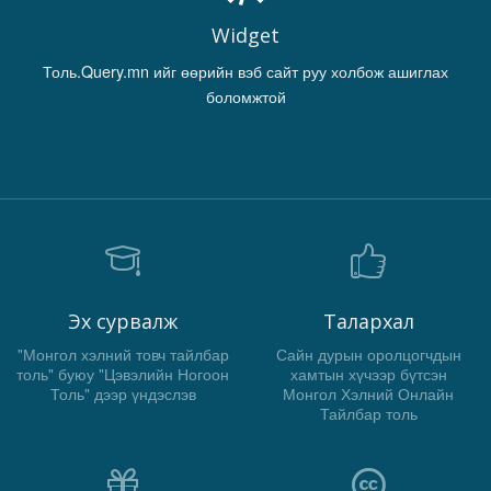
Widget
Толь.Query.mn ийг өөрийн вэб сайт руу холбож ашиглах
боломжтой
Эх сурвалж
Талархал
"Монгол хэлний товч тайлбар
Сайн дурын оролцогчдын
толь" буюу "Цэвэлийн Ногоон
хамтын хүчээр бүтсэн
Толь" дээр үндэслэв
Монгол Хэлний Онлайн
Тайлбар толь