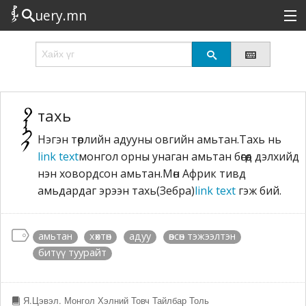
uery.mn
Сонирхолтой
Шинэ
Эрэлттэй
тахь
Нэгэн төрлийн адууны овгийн амьтан.Тахь нь
Төрөл
link text
монгол орны унаган амьтан бөгөөд дэлхийд
Татах
нэн ховордсон амьтан.Мөн Африк тивд
амьдардаг эрээн тахь(Зебра)
link text
гэж бий.
Логин
амьтан
хөхтөн
адуу
өвсөн тэжээлтэн
битүү туурайт
Я.Цэвэл. Монгол Хэлний Товч Тайлбар Толь