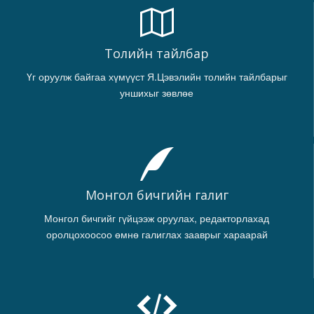
Толийн тайлбар
Үг оруулж байгаа хүмүүст Я.Цэвэлийн толийн тайлбарыг
уншихыг зөвлөе
Монгол бичгийн галиг
Монгол бичгийг гүйцээж оруулах, редакторлахад
оролцохоосоо өмнө галиглах зааврыг хараарай