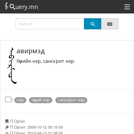
uery.mn
Сонирхолтой
Шинэ
Эрэлттэй
авирмэд
Хүнийн нэр, санскрит нэр.
Төрөл
Татах
Логин
нэр
хүний нэр
санскрит нэр
П.Оргил
П.Оргил: 2009-10-12 06:15:09
П.Оргил: 2015-04-13 01:08:00