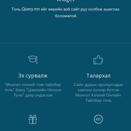
Толь.Query.mn ийг өөрийн вэб сайт руу холбож ашиглах
боломжтой
Эх сурвалж
Талархал
"Монгол хэлний товч тайлбар
Сайн дурын оролцогчдын
толь" буюу "Цэвэлийн Ногоон
хамтын хүчээр бүтсэн
Толь" дээр үндэслэв
Монгол Хэлний Онлайн
Тайлбар толь