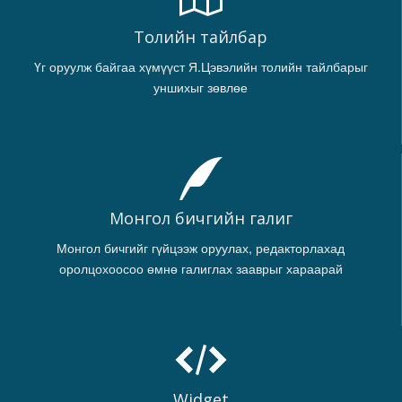
Толийн тайлбар
Үг оруулж байгаа хүмүүст Я.Цэвэлийн толийн тайлбарыг
уншихыг зөвлөе
Монгол бичгийн галиг
Монгол бичгийг гүйцээж оруулах, редакторлахад
оролцохоосоо өмнө галиглах зааврыг хараарай
Widget