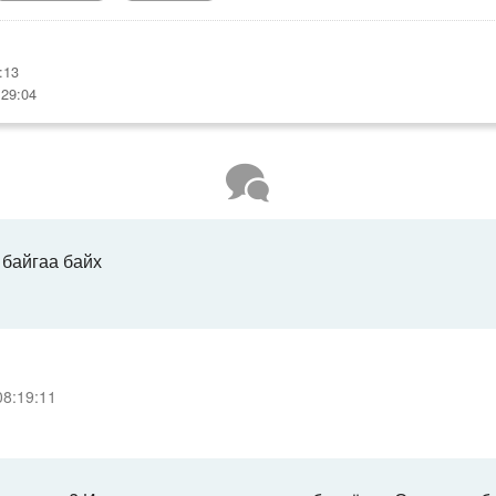
:13
:29:04
 байгаа байх
08:19:11