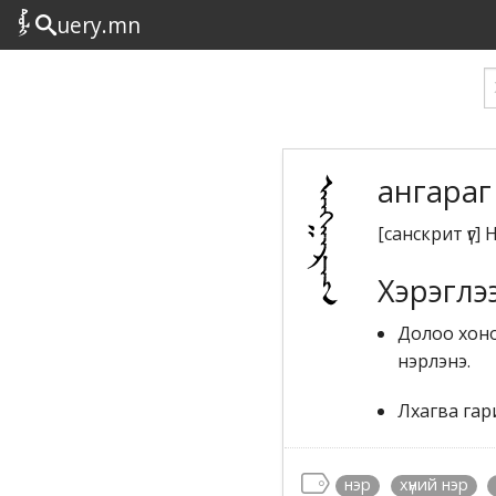
uery.mn
ангараг
[санскрит үг]
Хэрэглэ
Долоо хоног
нэрлэнэ.
Лхагва гари
нэр
хүний нэр