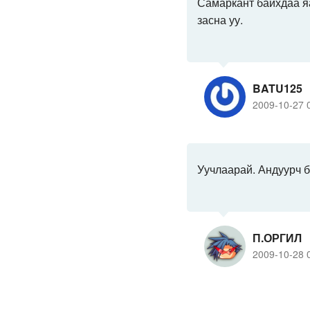
Самаркант байхдаа я
засна уу.
BATU125
2009-10-27 
Уучлаарай. Андуурч би
П.ОРГИЛ
2009-10-28 