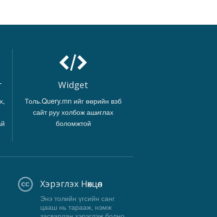
г
Widget
х,
Толь.Query.mn ийг өөрийн вэб
сайт руу холбож ашиглах
ай
боломжтой
Хэрэглэх Нөхцөл
Энэ толийн үгсийн санг
цааш нь тарааж, нэмж
засварлан хэрэглэж болно,