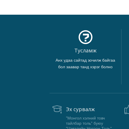
Тусламж
Анх удаа сайтад зочилж байгаа
бол заавар танд хэрэг болно
Эх сурвалж
"Монгол хэлний товч
тайлбар толь" буюу
"Цэвэлийн Ногоон Толь"