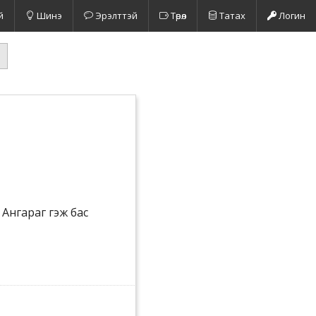
й
Шинэ
Эрэлттэй
Төрөл
Татах
Логин
 Ангараг гэж бас