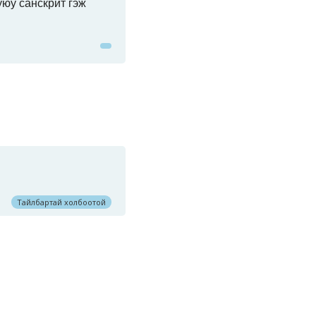
уюу санскрит гэж
Тайлбартай холбоотой