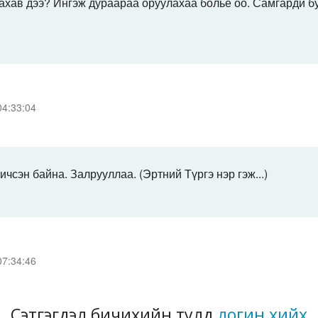
ахав дээ? Ингэж дураараа оруулахаа больё оо. Самгарди б
04:33:04
чсэн байна. Залрууллаа. (Эртний Түргэ нэр гэж...)
07:34:46
Сэтгэгдэл бичихийн тулд
логин хийх