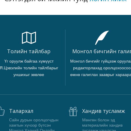
Толийн тайлбар
Монгол бичгийн гали
Үг оруулж байгаа хүмүүст
Монгол бичгийг гүйцээж оруула
Я.Цэвэлийн толийн тайлбарыг
редакторлахад оролцохоосоо
уншихыг зөвлөе
өмнө галиглах зааврыг хараар
Талархал
Хандив тусламж
Сайн дурын оролцогчдын
Мөнгөн болон эд
хамтын хүчээр бүтсэн
материалийн хандив
Монгол Хэлний Онлайн
тусламж үзүүлсэн