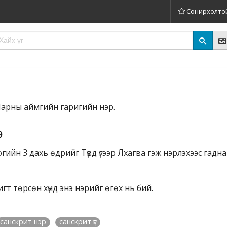
Сонирхолто
 Нарны аймгийн гаригийн нэр.
э
ийн 3 дахь өдрийг Түвд үгээр Лхагва гэж нэрлэхээс гадна
гт төрсөн хүнд энэ нэрийг өгөх нь бий.
санскрит нэр
санскрит үг