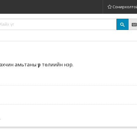
Сонирхолто
махчин амьтаны үр төлиийн нэр.
6