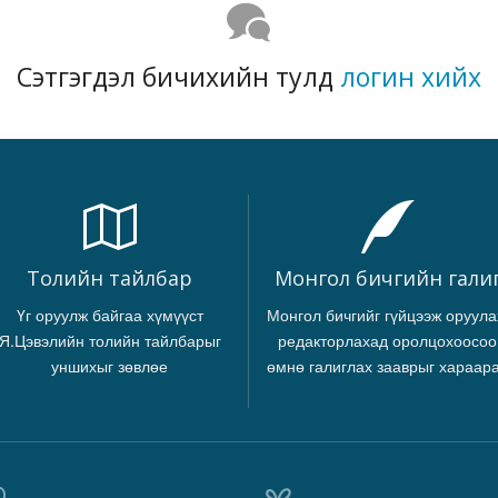
Сэтгэгдэл бичихийн тулд
логин хийх
Толийн тайлбар
Монгол бичгийн гали
Үг оруулж байгаа хүмүүст
Монгол бичгийг гүйцээж оруула
Я.Цэвэлийн толийн тайлбарыг
редакторлахад оролцохоосоо
уншихыг зөвлөе
өмнө галиглах зааврыг хараар