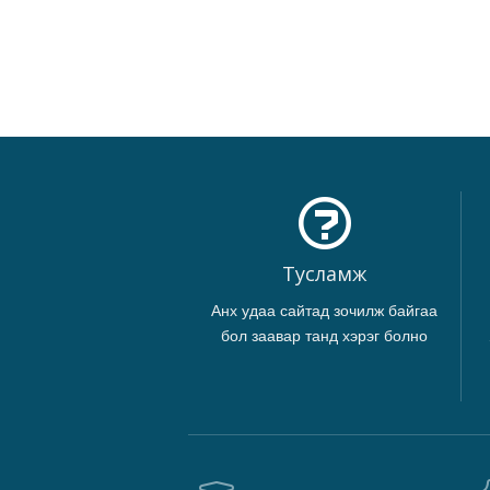
Тусламж
Анх удаа сайтад зочилж байгаа
бол заавар танд хэрэг болно