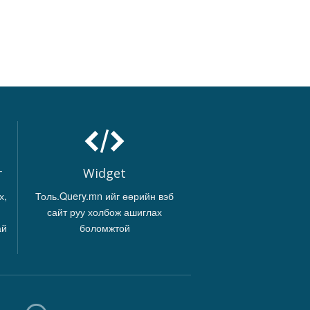
г
Widget
х,
Толь.Query.mn ийг өөрийн вэб
сайт руу холбож ашиглах
ай
боломжтой