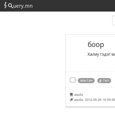
uery.mn
боор
Халиу гэдэг 
амьтан
үр төл
aquila
aquila: 2012-05-26 16:59:5