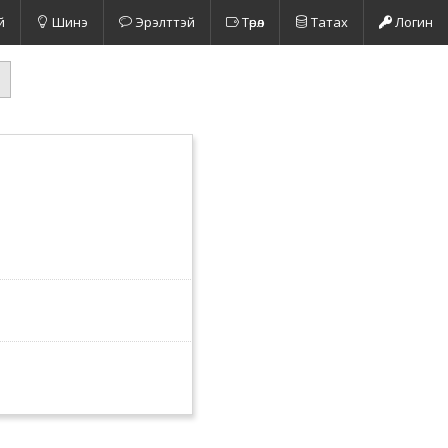
й
Шинэ
Эрэлттэй
Төрөл
Татах
Логин