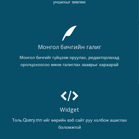
уншихыг зөвлөе
Монгол бичгийн галиг
Монгол бичгийг гүйцээж оруулах, редакторлахад
оролцохоосоо өмнө галиглах зааврыг хараарай
Widget
Толь.Query.mn ийг өөрийн вэб сайт руу холбож ашиглах
боломжтой