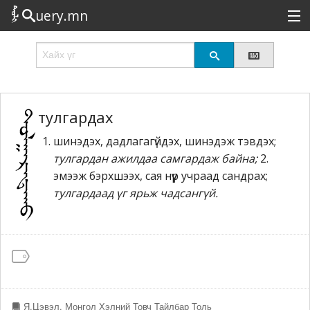
uery.mn
Сонирхолтой
Шинэ
Эрэлттэй
тулгардах
шинэдэх, дадлагагүйдэх, шинэдэж тэвдэх;
Төрөл
тулгардан ажилдаа самгардаж байна;
2.
Татах
эмээж бэрхшээх, сая нүүр учраад сандрах;
тулгардаад үг ярьж чадсангүй.
Логин
Я.Цэвэл. Монгол Хэлний Товч Тайлбар Толь