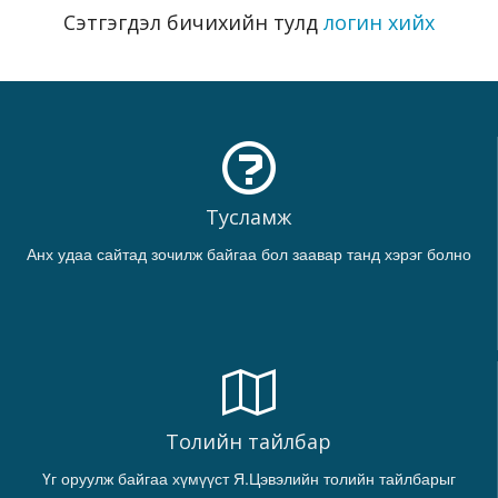
Сэтгэгдэл бичихийн тулд
логин хийх
Тусламж
Анх удаа сайтад зочилж байгаа бол заавар танд хэрэг болно
Толийн тайлбар
Үг оруулж байгаа хүмүүст Я.Цэвэлийн толийн тайлбарыг