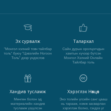
Эх сурвалж
Талархал
"Монгол хэлний товч тайлбар
Сайн дурын оролцогчдын
толь" буюу "Цэвэлийн Ногоон
хамтын хүчээр бүтсэн
Толь" дээр үндэслэв
Монгол Хэлний Онлайн
Тайлбар толь
Хандив тусламж
Хэрэглэх Нөхцөл
Мөнгөн болон эд
Энэ толийн үгсийн санг цааш
материалийн хандив
нь тарааж, нэмж засварлан
тусламж үзүүлсэн
хэрэглэж болно, гэхдээ уг