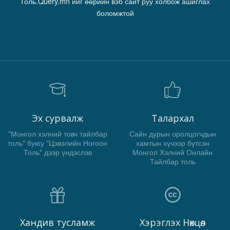
Толь.Query.mn ийг өөрийн вэб сайт руу холбож ашиглах
боломжтой
Эх сурвалж
Талархал
"Монгол хэлний товч тайлбар
Сайн дурын оролцогчдын
толь" буюу "Цэвэлийн Ногоон
хамтын хүчээр бүтсэн
Толь" дээр үндэслэв
Монгол Хэлний Онлайн
Тайлбар толь
Хандив тусламж
Хэрэглэх Нөхцөл