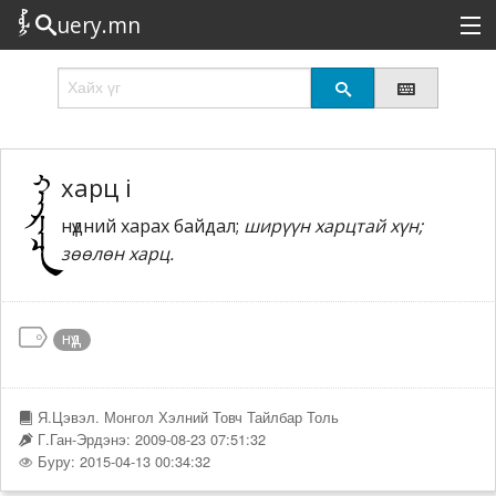
uery.mn
Сонирхолтой
Шинэ
Эрэлттэй
харц i
нүдний харах байдал;
ширүүн харцтай хүн;
Төрөл
зөөлөн харц.
Татах
Логин
нүд
Я.Цэвэл. Монгол Хэлний Товч Тайлбар Толь
Г.Ган-Эрдэнэ: 2009-08-23 07:51:32
Буру: 2015-04-13 00:34:32