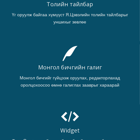
Толийн тайлбар
Үг оруулж байгаа хүмүүст Я.Цэвэлийн толийн тайлбарыг
уншихыг зөвлөе
Монгол бичгийн галиг
Монгол бичгийг гүйцээж оруулах, редакторлахад
оролцохоосоо өмнө галиглах зааврыг хараарай
Widget