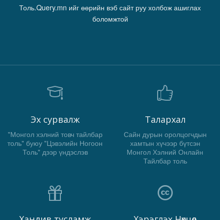
Толь.Query.mn ийг өөрийн вэб сайт руу холбож ашиглах
боломжтой
Эх сурвалж
Талархал
"Монгол хэлний товч тайлбар
Сайн дурын оролцогчдын
толь" буюу "Цэвэлийн Ногоон
хамтын хүчээр бүтсэн
Толь" дээр үндэслэв
Монгол Хэлний Онлайн
Тайлбар толь
Хандив тусламж
Хэрэглэх Нөхцөл