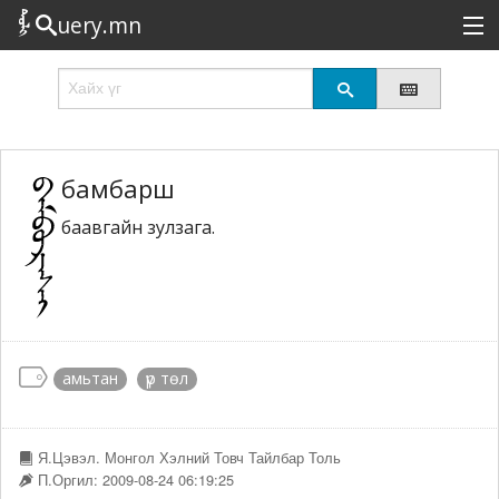
uery.mn
Сонирхолтой
Шинэ
Эрэлттэй
бамбарш
баавгайн зулзага.
Төрөл
Татах
Логин
амьтан
үр төл
Я.Цэвэл. Монгол Хэлний Товч Тайлбар Толь
П.Оргил: 2009-08-24 06:19:25