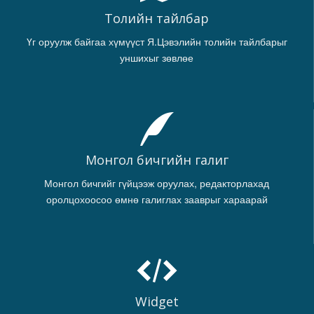
Толийн тайлбар
Үг оруулж байгаа хүмүүст Я.Цэвэлийн толийн тайлбарыг
уншихыг зөвлөе
Монгол бичгийн галиг
Монгол бичгийг гүйцээж оруулах, редакторлахад
оролцохоосоо өмнө галиглах зааврыг хараарай
Widget