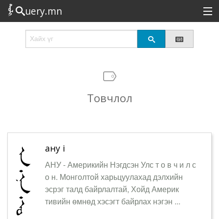
uery.mn
Сонирхолтой
Шинэ
Эрэлттэй
Товчлол
Төрөл
Татах
Логин
ану i
АНУ - Америкийн Нэгдсэн Улс т о в ч и л с
о н. Монголтой харьцуулахад дэлхийн
эсрэг талд байрлалтай, Хойд Америк
тивийн өмнөд хэсэгт байрлах нэгэн ...