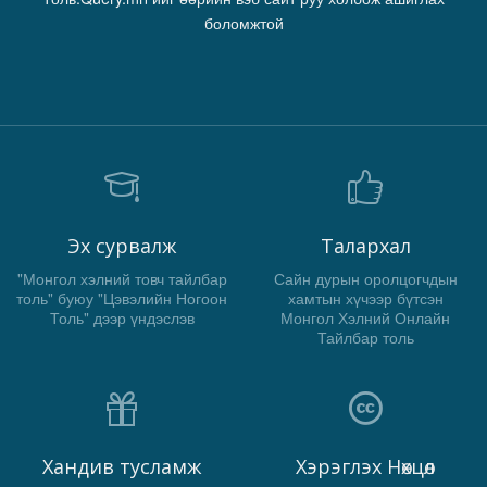
боломжтой
Эх сурвалж
Талархал
"Монгол хэлний товч тайлбар
Сайн дурын оролцогчдын
толь" буюу "Цэвэлийн Ногоон
хамтын хүчээр бүтсэн
Толь" дээр үндэслэв
Монгол Хэлний Онлайн
Тайлбар толь
Хандив тусламж
Хэрэглэх Нөхцөл