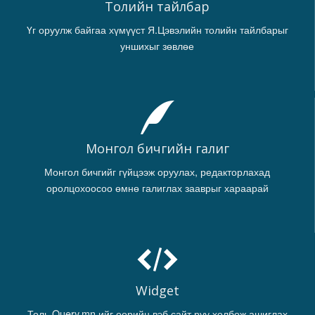
Толийн тайлбар
Үг оруулж байгаа хүмүүст Я.Цэвэлийн толийн тайлбарыг
уншихыг зөвлөе
Монгол бичгийн галиг
Монгол бичгийг гүйцээж оруулах, редакторлахад
оролцохоосоо өмнө галиглах зааврыг хараарай
Widget
Толь.Query.mn ийг өөрийн вэб сайт руу холбож ашиглах