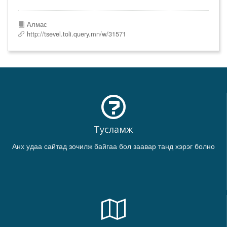
Алмас
http://tsevel.toli.query.mn/w/31571
Тусламж
Анх удаа сайтад зочилж байгаа бол заавар танд хэрэг болно