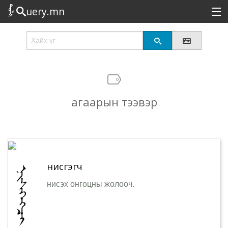
uery.mn
Сонирхолтой
Шинэ
Эрэлттэй
агаарын тээвэр
Төрөл
Татах
Логин
нисгэгч
нисэх онгоцны жолооч.