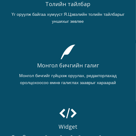
Толийн тайлбар
Үг оруулж байгаа хүмүүст Я.Цэвэлийн толийн тайлбарыг
уншихыг зөвлөе
Монгол бичгийн галиг
Монгол бичгийг гүйцээж оруулах, редакторлахад
оролцохоосоо өмнө галиглах зааврыг хараарай
Widget