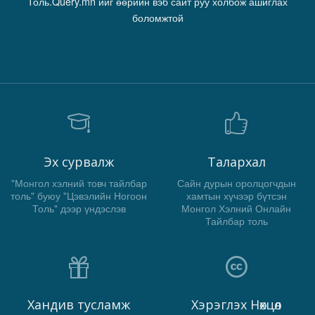
Толь.Query.mn ийг өөрийн вэб сайт руу холбож ашиглах
боломжтой
Эх сурвалж
Талархал
"Монгол хэлний товч тайлбар
Сайн дурын оролцогчдын
толь" буюу "Цэвэлийн Ногоон
хамтын хүчээр бүтсэн
Толь" дээр үндэслэв
Монгол Хэлний Онлайн
Тайлбар толь
Хандив тусламж
Хэрэглэх Нөхцөл