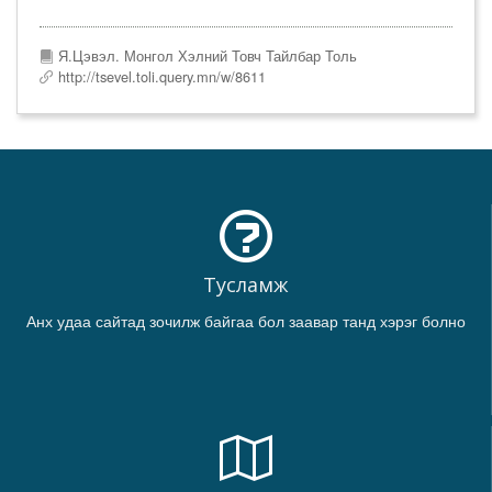
Я.Цэвэл. Монгол Хэлний Товч Тайлбар Толь
http://tsevel.toli.query.mn/w/8611
Тусламж
Анх удаа сайтад зочилж байгаа бол заавар танд хэрэг болно