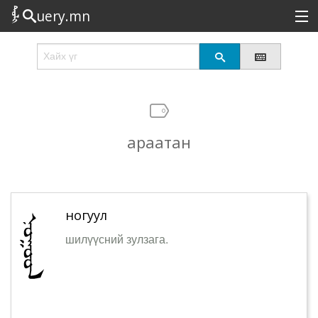
uery.mn
Сонирхолтой
Шинэ
Эрэлттэй
араатан
Төрөл
Татах
Логин
ногуул
шилүүсний зулзага.