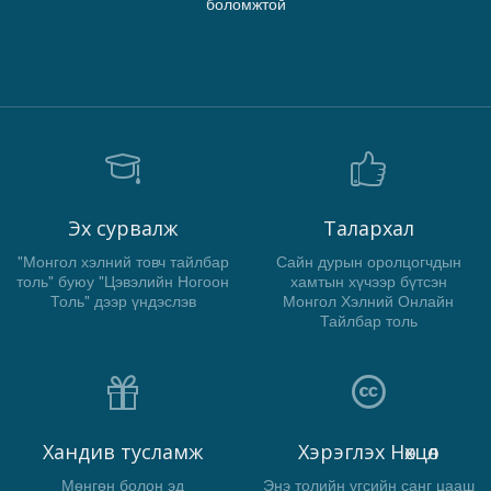
боломжтой
Эх сурвалж
Талархал
"Монгол хэлний товч тайлбар
Сайн дурын оролцогчдын
толь" буюу "Цэвэлийн Ногоон
хамтын хүчээр бүтсэн
Толь" дээр үндэслэв
Монгол Хэлний Онлайн
Тайлбар толь
Хандив тусламж
Хэрэглэх Нөхцөл
Мөнгөн болон эд
Энэ толийн үгсийн санг цааш