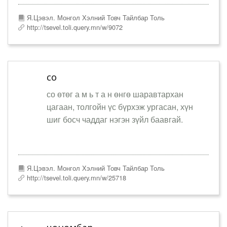
Я.Цэвэл. Монгол Хэлний Товч Тайлбар Толь
http://tsevel.toli.query.mn/w/9072
со
со өтөг а м ь т а н өнгө шаравтархан
цагаан, толгойн үс бүрхэж ургасан, хүн
шиг босч чаддаг нэгэн зүйл баавгай.
Я.Цэвэл. Монгол Хэлний Товч Тайлбар Толь
http://tsevel.toli.query.mn/w/25718