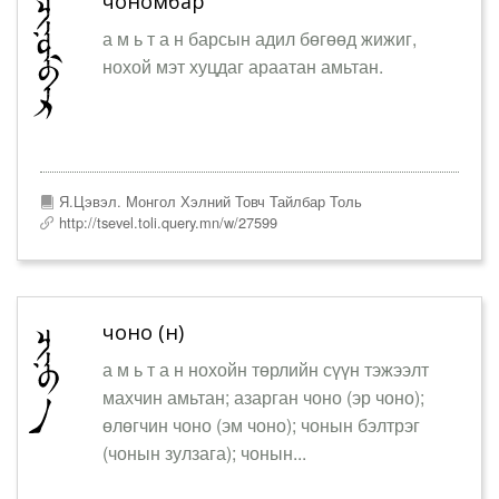
чономбар
а м ь т а н барсын адил бөгөөд жижиг,
нохой мэт хуцдаг араатан амьтан.
Я.Цэвэл. Монгол Хэлний Товч Тайлбар Толь
http://tsevel.toli.query.mn/w/27599
чоно (н)
а м ь т а н нохойн төрлийн сүүн тэжээлт
махчин амьтан; азарган чоно (эр чоно);
өлөгчин чоно (эм чоно); чонын бэлтрэг
(чонын зулзага); чонын...