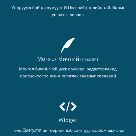
Үг оруулж байгаа хүмүүст Я.Цэвэлийн толийн тайлбарыг
уншихыг зөвлөе
Монгол бичгийн галиг
Монгол бичгийг гүйцээж оруулах, редакторлахад
оролцохоосоо өмнө галиглах зааврыг хараарай
Widget
Толь.Query.mn ийг өөрийн вэб сайт руу холбож ашиглах