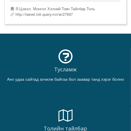
Я.Цэвэл. Монгол Хэлний Товч Тайлбар Толь
http://tsevel.toli.query.mn/w/27597
Тусламж
Анх удаа сайтад зочилж байгаа бол заавар танд хэрэг болно
Толийн тайлбар