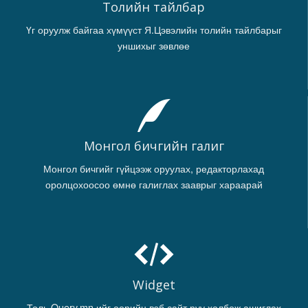
Толийн тайлбар
Үг оруулж байгаа хүмүүст Я.Цэвэлийн толийн тайлбарыг
уншихыг зөвлөе
Монгол бичгийн галиг
Монгол бичгийг гүйцээж оруулах, редакторлахад
оролцохоосоо өмнө галиглах зааврыг хараарай
Widget
Толь.Query.mn ийг өөрийн вэб сайт руу холбож ашиглах