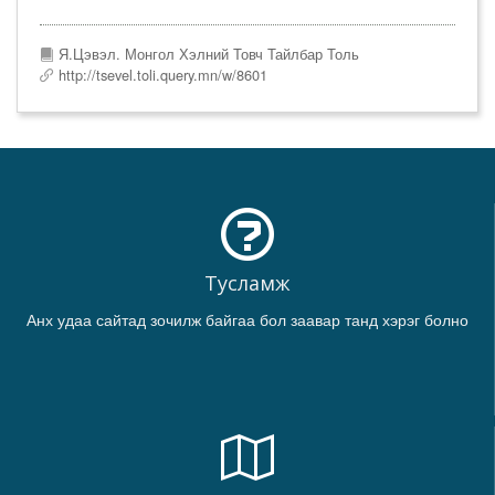
Я.Цэвэл. Монгол Хэлний Товч Тайлбар Толь
http://tsevel.toli.query.mn/w/8601
Тусламж
Анх удаа сайтад зочилж байгаа бол заавар танд хэрэг болно