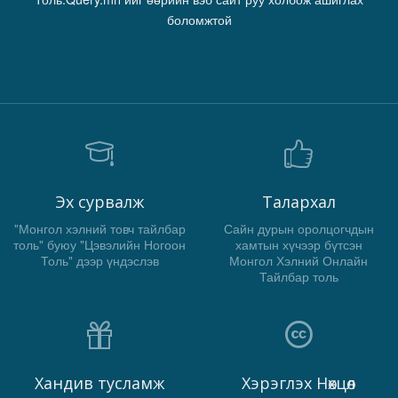
боломжтой
Эх сурвалж
Талархал
"Монгол хэлний товч тайлбар
Сайн дурын оролцогчдын
толь" буюу "Цэвэлийн Ногоон
хамтын хүчээр бүтсэн
Толь" дээр үндэслэв
Монгол Хэлний Онлайн
Тайлбар толь
Хандив тусламж
Хэрэглэх Нөхцөл