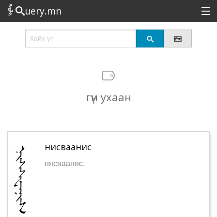
uery.mn
Сонирхолтой
Шинэ
Эрэлттэй
гүн ухаан
Төрөл
Татах
Логин
нисваанис
нясвааняс.