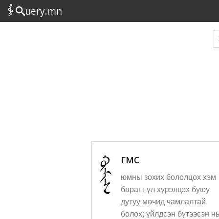
uery.mn
гөмс
юмны зохих бололцох хэм
барагт үл хүрэлцэх буюу
дутуу мөчид чамлалтай
болох; үйлдсэн бүтээсэн н