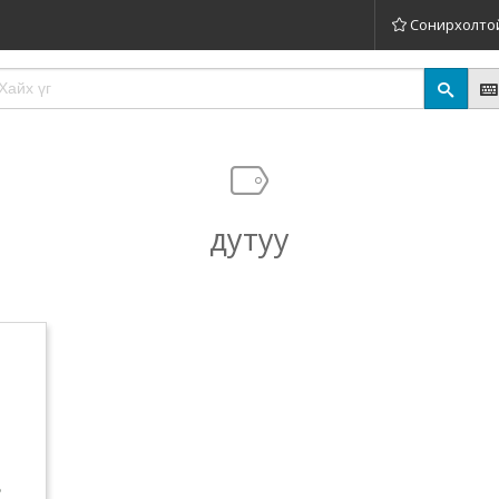
Сонирхолто
дутуу
ь