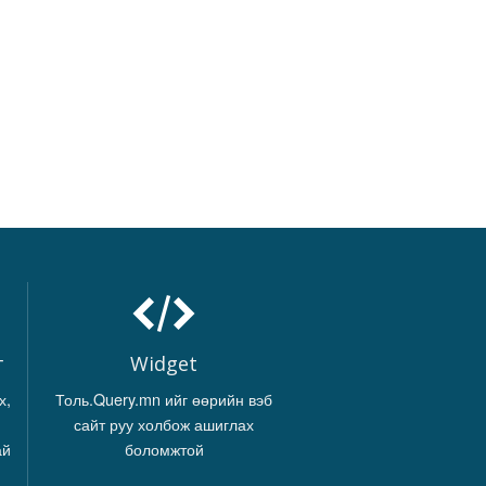
г
Widget
х,
Толь.Query.mn ийг өөрийн вэб
сайт руу холбож ашиглах
ай
боломжтой