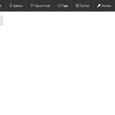
й
Шинэ
Эрэлттэй
Төрөл
Татах
Логин