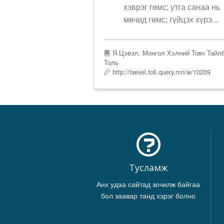
хэврэг гөмс; утга санаа нь
мөчид гөмс; гүйцэх хүрэ...
Я.Цэвэл. Монгол Хэлний Товч Тайл
Толь
http://tsevel.toli.query.mn/w/10209
Тусламж
Анх удаа сайтад зочилж байгаа
бол заавар танд хэрэг болно