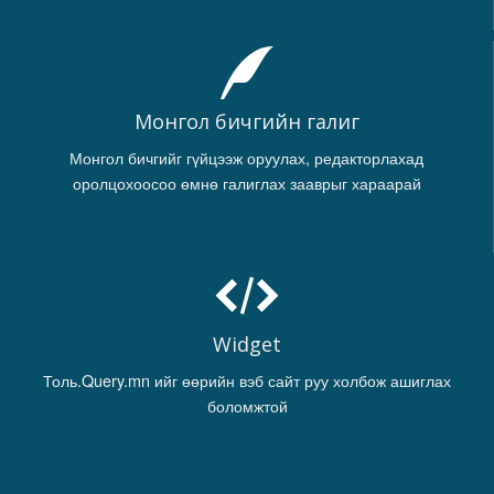
Монгол бичгийн галиг
Монгол бичгийг гүйцээж оруулах, редакторлахад
оролцохоосоо өмнө галиглах зааврыг хараарай
Widget
Толь.Query.mn ийг өөрийн вэб сайт руу холбож ашиглах
боломжтой