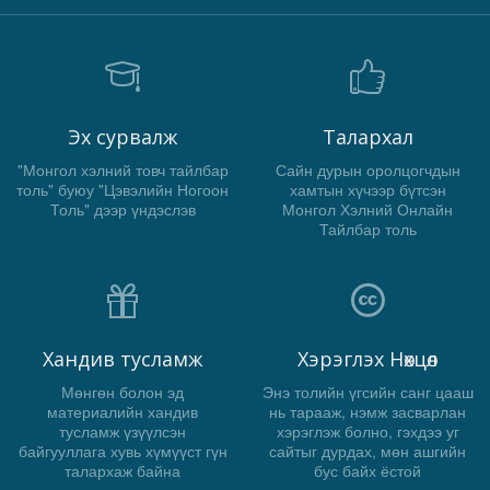
Эх сурвалж
Талархал
"Монгол хэлний товч тайлбар
Сайн дурын оролцогчдын
толь" буюу "Цэвэлийн Ногоон
хамтын хүчээр бүтсэн
Толь" дээр үндэслэв
Монгол Хэлний Онлайн
Тайлбар толь
Хандив тусламж
Хэрэглэх Нөхцөл
Мөнгөн болон эд
Энэ толийн үгсийн санг цааш
материалийн хандив
нь тарааж, нэмж засварлан
тусламж үзүүлсэн
хэрэглэж болно, гэхдээ уг
байгууллага хувь хүмүүст гүн
сайтыг дурдах, мөн ашгийн
талархаж байна
бус байх ёстой