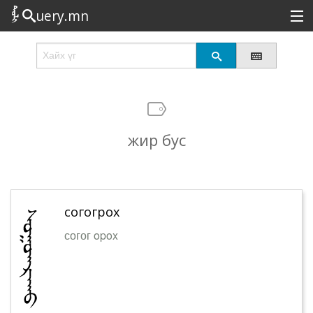
uery.mn
Сонирхолтой
Шинэ
Эрэлттэй
жир бус
Төрөл
Татах
Логин
согогрох
согог opox