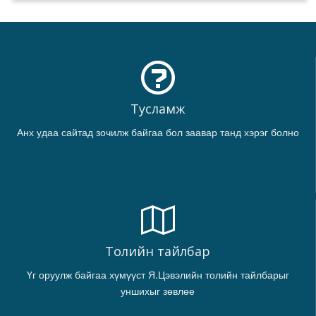
Тусламж
Анх удаа сайтад зочилж байгаа бол заавар танд хэрэг болно
Толийн тайлбар
Үг оруулж байгаа хүмүүст Я.Цэвэлийн толийн тайлбарыг
уншихыг зөвлөе