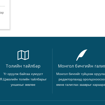
бар
Толийн тайлбар
Монгол бичгийн гали
Үг оруулж байгаа хүмүүст
Монгол бичгийг гүйцээж оруула
Я.Цэвэлийн толийн тайлбарыг
редакторлахад оролцохоосоо
уншихыг зөвлөе
өмнө галиглах зааврыг хараар