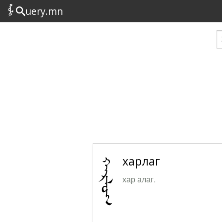
uery.mn
харлаг
хар алаг.