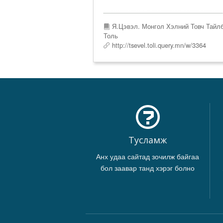
Я.Цэвэл. Монгол Хэлний Товч Тайл
Толь
http://tsevel.toli.query.mn/w/3364
Тусламж
Анх удаа сайтад зочилж байгаа
бол заавар танд хэрэг болно