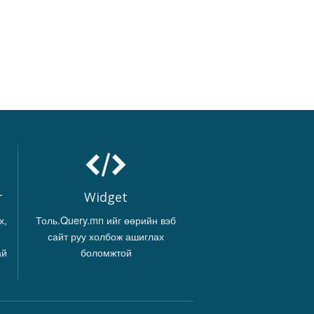
г
Widget
х,
Толь.Query.mn ийг өөрийн вэб
сайт руу холбож ашиглах
ай
боломжтой