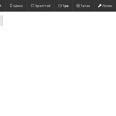
й
Шинэ
Эрэлттэй
Төрөл
Татах
Логин