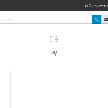
Сонирхолто
зүс