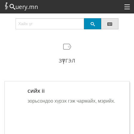
uery.mn
Сонирхолтой
Шинэ
Эрэлттэй
зүтгэл
Төрөл
Татах
Логин
сийх ii
зорьсондоо хүрэх гэж чармайх, мэрийх.