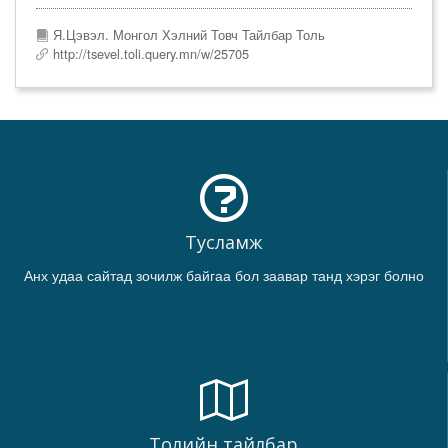
Я.Цэвэл. Монгол Хэлний Товч Тайлбар Толь
http://tsevel.toli.query.mn/w/25705
Тусламж
Анх удаа сайтад зочилж байгаа бол заавар танд хэрэг болно
Толийн тайлбар