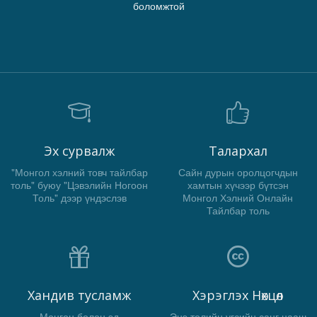
боломжтой
Эх сурвалж
Талархал
"Монгол хэлний товч тайлбар
Сайн дурын оролцогчдын
толь" буюу "Цэвэлийн Ногоон
хамтын хүчээр бүтсэн
Толь" дээр үндэслэв
Монгол Хэлний Онлайн
Тайлбар толь
Хандив тусламж
Хэрэглэх Нөхцөл
Мөнгөн болон эд
Энэ толийн үгсийн санг цааш