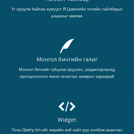
Үг оруулж байгаа хүмүүст Я.Цэвэлийн толийн тайлбарыг
уншихыг зөвлөе
Монгол бичгийн галиг
Монгол бичгийг гүйцээж оруулах, редакторлахад
оролцохоосоо өмнө галиглах зааврыг хараарай
Widget
Толь.Query.mn ийг өөрийн вэб сайт руу холбож ашиглах