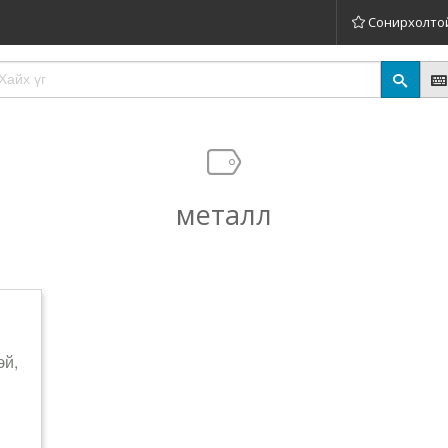
Сонирхолто
металл
эй,