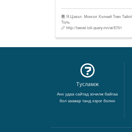
Я.Цэвэл. Монгол Хэлний Товч Тайл
Толь
http://tsevel.toli.query.mn/w/5701
Тусламж
Анх удаа сайтад зочилж байгаа
бол заавар танд хэрэг болно