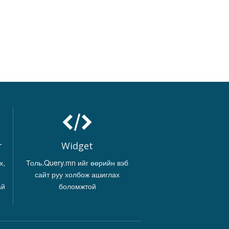
г
Widget
х,
Толь.Query.mn ийг өөрийн вэб
сайт руу холбож ашиглах
ай
боломжтой