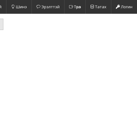
й
Шинэ
Эрэлттэй
Төрөл
Татах
Логин