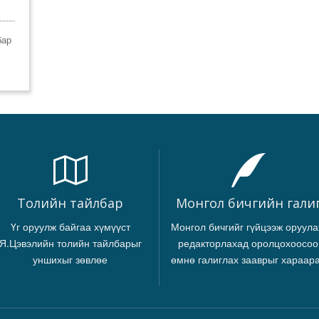
бар
Толийн тайлбар
Монгол бичгийн гали
Үг оруулж байгаа хүмүүст
Монгол бичгийг гүйцээж оруула
Я.Цэвэлийн толийн тайлбарыг
редакторлахад оролцохоосоо
уншихыг зөвлөе
өмнө галиглах зааврыг хараар