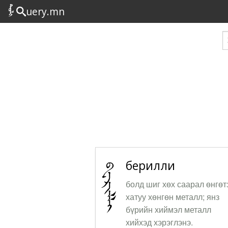
uery.mn
берилли
болд шиг хөх саарал өнгөт
хатуу хөнгөн металл; янз
бүрийн хиймэл металл
хийхэд хэрэглэнэ.