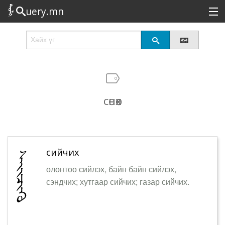
uery.mn
Сонирхолтой
Шинэ
Эрэлттэй
сөнөөх
Төрөл
Татах
Логин
сийчих
олонтоо сийлэх, байн байн сийлэх,
сэндчих; хутгаар сийчих; газар сийчих.