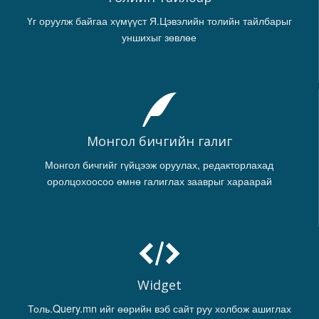
Үг оруулж байгаа хүмүүст Я.Цэвэлийн толийн тайлбарыг
уншихыг зөвлөе
Монгол бичгийн галиг
Монгол бичгийг гүйцээж оруулах, редакторлахад
оролцохоосоо өмнө галиглах зааврыг хараарай
Widget
Толь.Query.mn ийг өөрийн вэб сайт руу холбож ашиглах