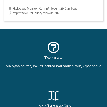
Я.Цэвэл. Монгол Хэлний Товч Тайлбар Толь
http://tsevel.toli.query.mn/w/25707
Тусламж
Анх удаа сайтад зочилж байгаа бол заавар танд хэрэг болно
Толийн тайлбар