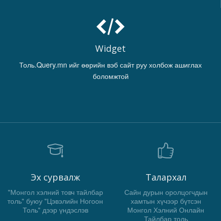
Widget
Толь.Query.mn ийг өөрийн вэб сайт руу холбож ашиглах
боломжтой
Эх сурвалж
Талархал
"Монгол хэлний товч тайлбар
Сайн дурын оролцогчдын
толь" буюу "Цэвэлийн Ногоон
хамтын хүчээр бүтсэн
Толь" дээр үндэслэв
Монгол Хэлний Онлайн
Тайлбар толь