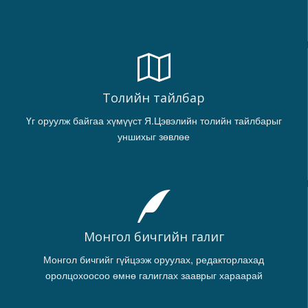
Толийн тайлбар
Үг оруулж байгаа хүмүүст Я.Цэвэлийн толийн тайлбарыг
уншихыг зөвлөе
Монгол бичгийн галиг
Монгол бичгийг гүйцээж оруулах, редакторлахад
оролцохоосоо өмнө галиглах зааврыг хараарай