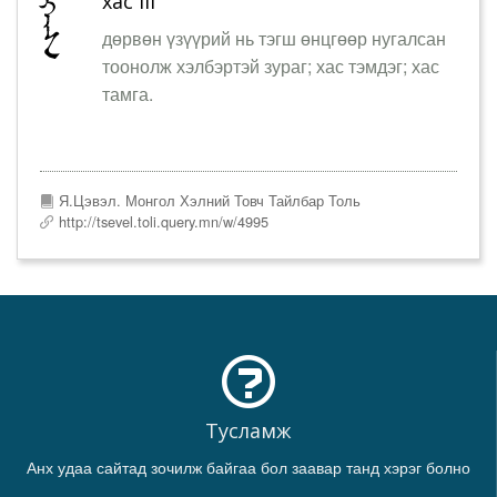
хас iii
дөрвөн үзүүрий нь тэгш өнцгөөр нугалсан
тоонолж хэлбэртэй зураг; хас тэмдэг; хас
тамга.
Я.Цэвэл. Монгол Хэлний Товч Тайлбар Толь
http://tsevel.toli.query.mn/w/4995
Тусламж
Анх удаа сайтад зочилж байгаа бол заавар танд хэрэг болно