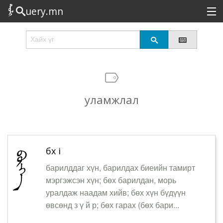
uery.mn
Сонирхолтой
Шинэ
Эрэлттэй
уламжлал
Төрөл
Татах
Логин
бөх i
барилддаг хүн, барилдах биеийн тамирт
мэргэжсэн хүн; бөх барилдан, морь
уралдаж наадам хийв; бөх хүн бүдүүн
өвсөнд з ү й р; бөх гарах (бөх бари...