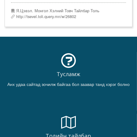
Я.Цэвэл. Монгол Хэлний Товч Тайлбар Толь
http://tsevel.toli.query.mn/w/26802
Тусламж
Анх удаа сайтад зочилж байгаа бол заавар танд хэрэг болно
Толийн тайлбар