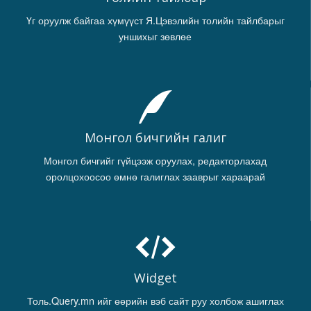
Үг оруулж байгаа хүмүүст Я.Цэвэлийн толийн тайлбарыг
уншихыг зөвлөе
Монгол бичгийн галиг
Монгол бичгийг гүйцээж оруулах, редакторлахад
оролцохоосоо өмнө галиглах зааврыг хараарай
Widget
Толь.Query.mn ийг өөрийн вэб сайт руу холбож ашиглах