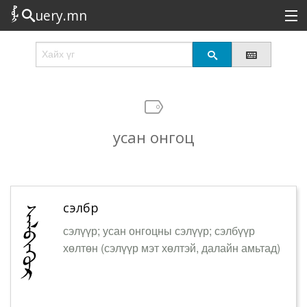
uery.mn
Сонирхолтой
Шинэ
Эрэлттэй
усан онгоц
Төрөл
Татах
Логин
сэлбүүр
сэлүүр; усан онгоцны сэлүүр; сэлбүүр
хөлтөн (сэлүүр мэт хөлтэй, далайн амьтад)