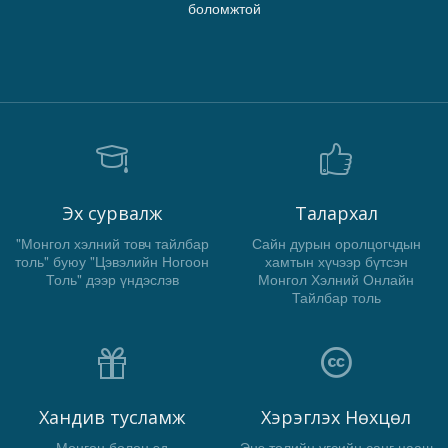
боломжтой
Эх сурвалж
Талархал
"Монгол хэлний товч тайлбар
Сайн дурын оролцогчдын
толь" буюу "Цэвэлийн Ногоон
хамтын хүчээр бүтсэн
Толь" дээр үндэслэв
Монгол Хэлний Онлайн
Тайлбар толь
Хандив тусламж
Хэрэглэх Нөхцөл
Мөнгөн болон эд
Энэ толийн үгсийн санг цааш