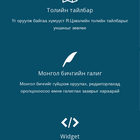
Толийн тайлбар
Үг оруулж байгаа хүмүүст Я.Цэвэлийн толийн тайлбарыг
уншихыг зөвлөе
Монгол бичгийн галиг
Монгол бичгийг гүйцээж оруулах, редакторлахад
оролцохоосоо өмнө галиглах зааврыг хараарай
Widget