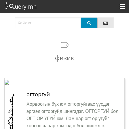
uery.mn
Сонирхолтой
Шинэ
Эрэлттэй
физик
Төрөл
Татах
Логин
огторгуй
Хорвоогын бүх юм огторгуйгаас үүсдэг
эргээд огторгуйд шингэдэг. ОГТОРГУЙ бол
ОГТ ОР ҮГҮЙ юм. Лам нар огт ор үгүйг
хоосон чанар хэмээдэг бол шинжлэх...