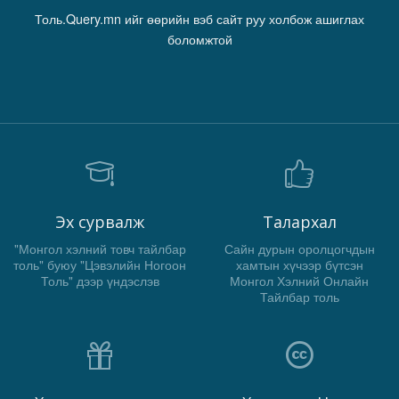
Толь.Query.mn ийг өөрийн вэб сайт руу холбож ашиглах
боломжтой
Эх сурвалж
Талархал
"Монгол хэлний товч тайлбар
Сайн дурын оролцогчдын
толь" буюу "Цэвэлийн Ногоон
хамтын хүчээр бүтсэн
Толь" дээр үндэслэв
Монгол Хэлний Онлайн
Тайлбар толь