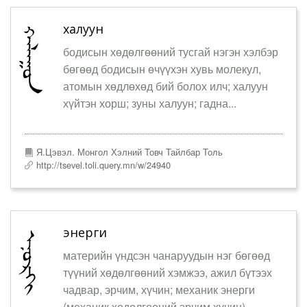
халуун
бодисын хөдөлгөөний тусгай нэгэн хэлбэр
бөгөөд бодисын өчүүхэн хувь молекул,
атомын хөдлөхөд бий болох илч; халуун
хүйтэн хорш; зуны халуун; гадна...
Я.Цэвэл. Монгол Хэлний Товч Тайлбар Толь
http://tsevel.toli.query.mn/w/24940
энерги
материйн үндсэн чанаруудын нэг бөгөөд
түүний хөдөлгөөний хэмжээ, ажил бүтээх
чадвар, эрчим, хүчин; механик энерги
(механик хөдөлгөөний эрчим хүчин)...