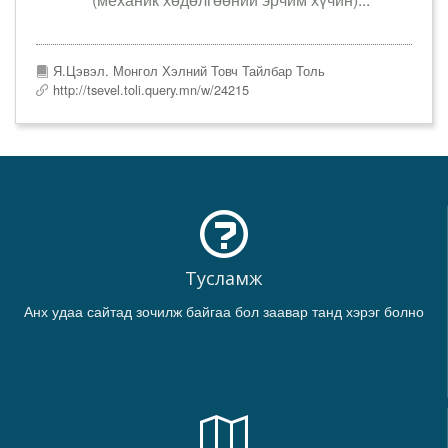
Я.Цэвэл. Монгол Хэлний Товч Тайлбар Толь
http://tsevel.toli.query.mn/w/24215
Тусламж
Анх удаа сайтад зочилж байгаа бол заавар танд хэрэг болно