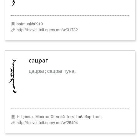
batmunkh0919
http://tsevel.toli.query.mn/w/31732
сацраг
цацраг; сацраг туяа.
Я.Цэвэл. Монгол Хэлний Товч Тайлбар Толь
http://tsevel.toli.query.mn/w/25494