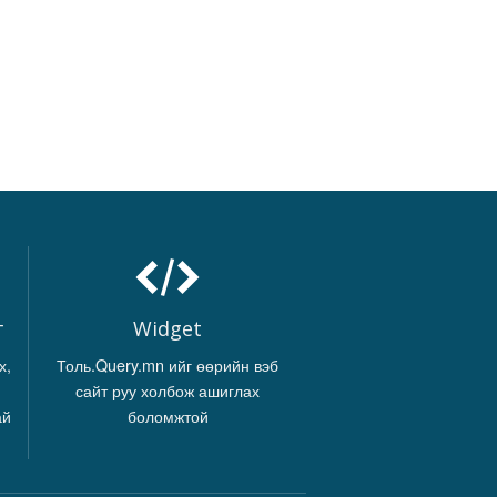
г
Widget
х,
Толь.Query.mn ийг өөрийн вэб
сайт руу холбож ашиглах
ай
боломжтой