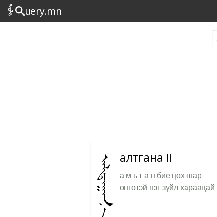
uery.mn
алтгана ii
а м ь т а н бие цох шар
өнгөтэй нэг зүйл хараацай