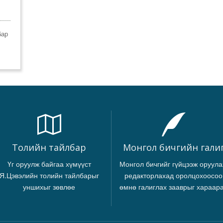
бар
Толийн тайлбар
Монгол бичгийн гали
Үг оруулж байгаа хүмүүст
Монгол бичгийг гүйцээж оруула
Я.Цэвэлийн толийн тайлбарыг
редакторлахад оролцохоосоо
уншихыг зөвлөе
өмнө галиглах зааврыг хараар