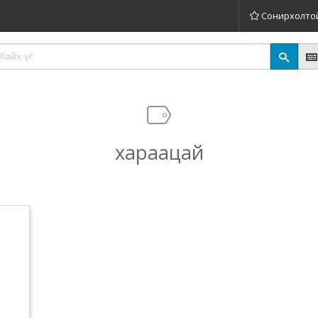
Сонирхолто
хараацай