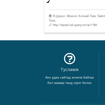
Я.Цэвэл. Монгол Хэлний Товч Тайл
Толь
http://tsevel.toli.query.mn/w/1785
Тусламж
Анх удаа сайтад зочилж байгаа
бол заавар танд хэрэг болно