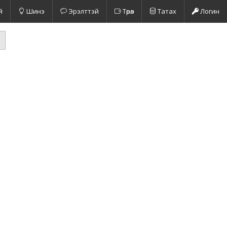
й
Шинэ
Эрэлттэй
Төрөл
Татах
Логин