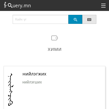
uery.mn
Сонирхолтой
Шинэ
Эрэлттэй
хими
Төрөл
Татах
Логин
нийлэгжих
нийлэгших