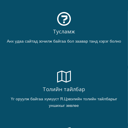
Тусламж
Анх удаа сайтад зочилж байгаа бол заавар танд хэрэг болно
Толийн тайлбар
Үг оруулж байгаа хүмүүст Я.Цэвэлийн толийн тайлбарыг
уншихыг зөвлөе