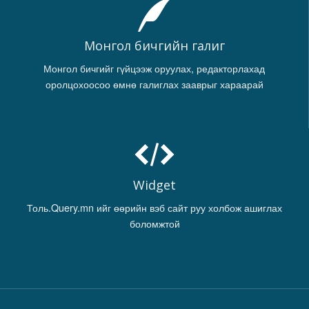
Монгол бичгийн галиг
Монгол бичгийг гүйцээж оруулах, редакторлахад
оролцохоосоо өмнө галиглах зааврыг хараарай
Widget
Толь.Query.mn ийг өөрийн вэб сайт руу холбож ашиглах
боломжтой