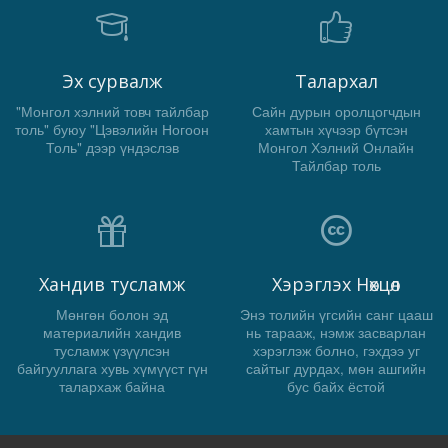
Эх сурвалж
Талархал
"Монгол хэлний товч тайлбар
Сайн дурын оролцогчдын
толь" буюу "Цэвэлийн Ногоон
хамтын хүчээр бүтсэн
Толь" дээр үндэслэв
Монгол Хэлний Онлайн
Тайлбар толь
Хандив тусламж
Хэрэглэх Нөхцөл
Мөнгөн болон эд
Энэ толийн үгсийн санг цааш
материалийн хандив
нь тарааж, нэмж засварлан
тусламж үзүүлсэн
хэрэглэж болно, гэхдээ уг
байгууллага хувь хүмүүст гүн
сайтыг дурдах, мөн ашгийн
талархаж байна
бус байх ёстой