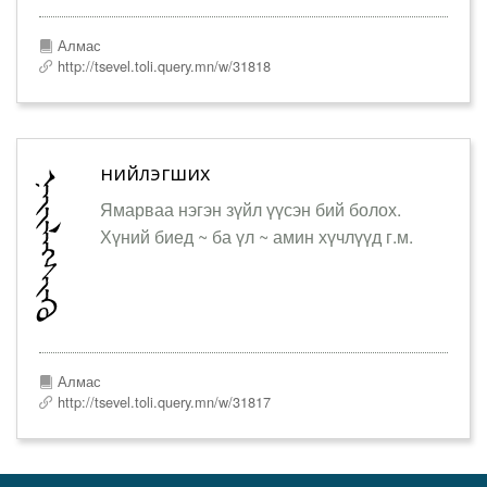
Алмас
http://tsevel.toli.query.mn/w/31818
нийлэгших
Ямарваа нэгэн зүйл үүсэн бий болох.
Хүний биед ~ ба үл ~ амин хүчлүүд г.м.
Алмас
http://tsevel.toli.query.mn/w/31817