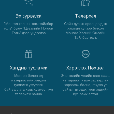
Эх сурвалж
Талархал
"Монгол хэлний товч тайлбар
Сайн дурын оролцогчдын
толь" буюу "Цэвэлийн Ногоон
хамтын хүчээр бүтсэн
Толь" дээр үндэслэв
Монгол Хэлний Онлайн
Тайлбар толь
Хандив тусламж
Хэрэглэх Нөхцөл
Мөнгөн болон эд
Энэ толийн үгсийн санг цааш
материалийн хандив
нь тарааж, нэмж засварлан
тусламж үзүүлсэн
хэрэглэж болно, гэхдээ уг
байгууллага хувь хүмүүст гүн
сайтыг дурдах, мөн ашгийн
талархаж байна
бус байх ёстой