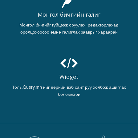
Монгол бичгийн галиг
Монгол бичгийг гүйцээж оруулах, редакторлахад
оролцохоосоо өмнө галиглах зааврыг хараарай
Widget
Толь.Query.mn ийг өөрийн вэб сайт руу холбож ашиглах
боломжтой