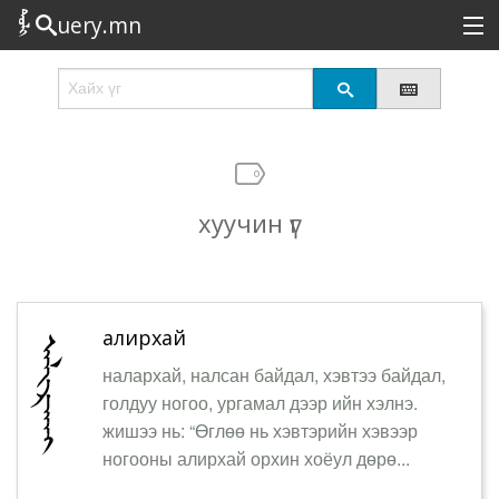
uery.mn
Сонирхолтой
Шинэ
Эрэлттэй
хуучин үг
Төрөл
Татах
Логин
алирхай
налархай, налсан байдал, хэвтээ байдал,
голдуу ногоо, ургамал дээр ийн хэлнэ.
жишээ нь: “Өглөө нь хэвтэрийн хэвээр
ногооны алирхай орхин хоёул дөрө...