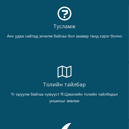
Тусламж
Анх удаа сайтад зочилж байгаа бол заавар танд хэрэг болно
Толийн тайлбар
Үг оруулж байгаа хүмүүст Я.Цэвэлийн толийн тайлбарыг
уншихыг зөвлөе