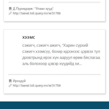
Д.Пүрэвдорж: "Улаан зүүд"
http://tsevel.toli.query.mn/w/31766
хээмсүү
сэжигч, сэжигч ажигч, “Харин сүрхий
сэжигч хээмсүү, бохир идээнээс цэрвэх тул
доовтрынд ирэх хүн ааруул өрөм бяслагаа
аль болохоор цэвэр хүүдийд хи...
Ирээдүй
http://tsevel.toli.query.mn/w/31759