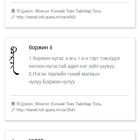
Я.Цэвэл. Монгол Хэлний Товч Тайлбар Толь
http://tsevel.toli.query.mn/w/4302
боржин ii
1.боржин нугас а м ь т а н гэрт тэжээдэг
ногоон нугастай адил нэг зүйл шувуу.
2.Нэгэн төрлийн гүний магмын
чулуу.Боржин чулуу
Я.Цэвэл. Монгол Хэлний Товч Тайлбар Толь
http://tsevel.toli.query.mn/w/3541