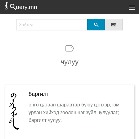
uery.mn
Сонирхолтой
Шинэ
Эрэлттэй
чулуу
Төрөл
Татах
Логин
баргилт
өнгө цагаан шаравтар буюу цэнхэр, юм
урлан хийхэд зөөлөн нэг зүйл чулуулаг;
баргилт чулуу.