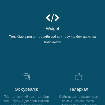
Widget
Толь.Query.mn ийг өөрийн вэб сайт руу холбож ашиглах
боломжтой
Эх сурвалж
Талархал
"Монгол хэлний товч тайлбар
Сайн дурын оролцогчдын
толь" буюу "Цэвэлийн Ногоон
хамтын хүчээр бүтсэн
Толь" дээр үндэслэв
Монгол Хэлний Онлайн