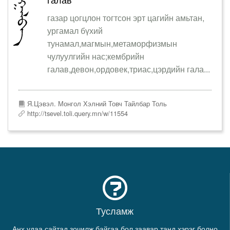
галав
газар цогцлон тогтсон эрт цагийн амьтан,
ургамал бүхий
тунамал,магмын,метаморфизмын
чулуулгийн нас;кембрийн
галав,девон,ордовек,триас,цэрдийн гала...
Я.Цэвэл. Монгол Хэлний Товч Тайлбар Толь
http://tsevel.toli.query.mn/w/11554
Тусламж
Анх удаа сайтад зочилж байгаа бол заавар танд хэрэг болно