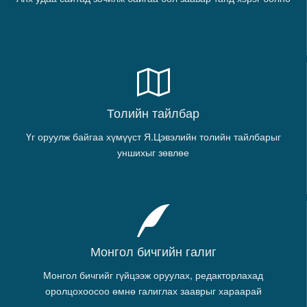
Толийн тайлбар
Үг оруулж байгаа хүмүүст Я.Цэвэлийн толийн тайлбарыг
уншихыг зөвлөе
Монгол бичгийн галиг
Монгол бичгийг гүйцээж оруулах, редакторлахад
оролцохоосоо өмнө галиглах зааврыг хараарай