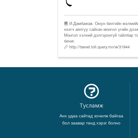
И.Дамбажав. Оюун билгийн мэлмий
нээгч аялгуу сайхан монгол үгийн дээ
Монгол хэлний дэлгэрэнгүй тайлбар т
бичиг.
http://tsevel.toli.query.mn/w/31944
Тусламж
Анх удаа сайтад зочилж байгаа
бол заавар танд хэрэг болно