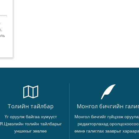
г
ж.
оль
Толийн тайлбар
Монгол бичгийн гали
Үг оруулж байгаа хүмүүст
Монгол бичгийг гүйцээж оруула
Я.Цэвэлийн толийн тайлбарыг
редакторлахад оролцохоосоо
уншихыг зөвлөе
өмнө галиглах зааврыг хараар