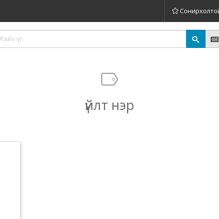
Сонирхолто
үйлт нэр