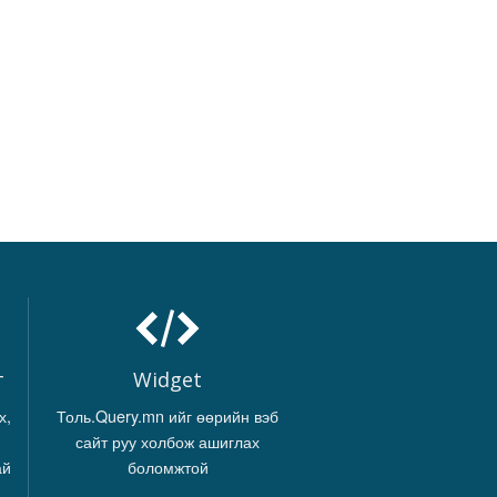
г
Widget
х,
Толь.Query.mn ийг өөрийн вэб
сайт руу холбож ашиглах
ай
боломжтой