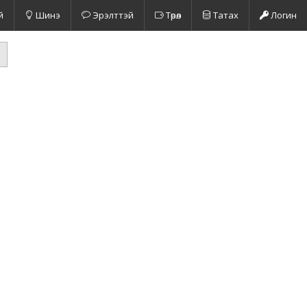
й
Шинэ
Эрэлттэй
Төрөл
Татах
Логин