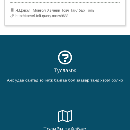
Я.Цэвэл. Монгол Хэлний Товч Тайлбар Толь
http://tsevel.toli.query.mn/w/822
Тусламж
Анх удаа сайтад зочилж байгаа бол заавар танд хэрэг болно
Толийн тайлбар