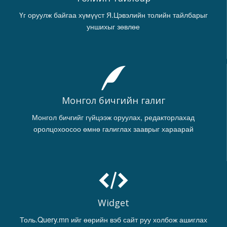
Үг оруулж байгаа хүмүүст Я.Цэвэлийн толийн тайлбарыг
уншихыг зөвлөе
Монгол бичгийн галиг
Монгол бичгийг гүйцээж оруулах, редакторлахад
оролцохоосоо өмнө галиглах зааврыг хараарай
Widget
Толь.Query.mn ийг өөрийн вэб сайт руу холбож ашиглах