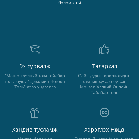
боломжтой
Эх сурвалж
Талархал
"Монгол хэлний товч тайлбар
Сайн дурын оролцогчдын
толь" буюу "Цэвэлийн Ногоон
хамтын хүчээр бүтсэн
Толь" дээр үндэслэв
Монгол Хэлний Онлайн
Тайлбар толь
Хандив тусламж
Хэрэглэх Нөхцөл
Мөнгөн болон эд
Энэ толийн үгсийн санг цааш