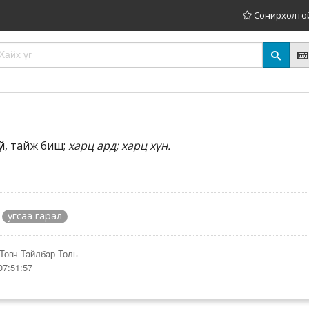
Сонирхолто
гүй, тайж биш;
харц ард; харц хүн.
угсаа гарал
Товч Тайлбар Толь
07:51:57