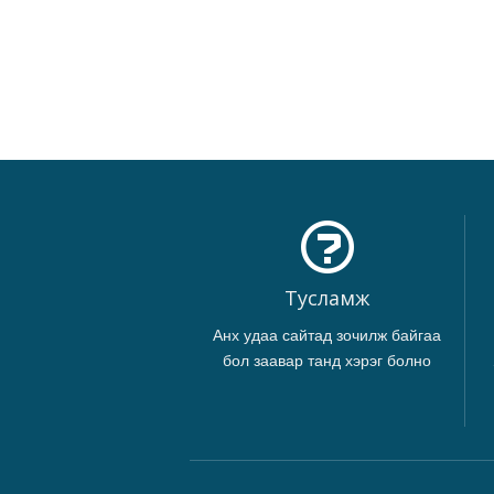
Тусламж
Анх удаа сайтад зочилж байгаа
бол заавар танд хэрэг болно