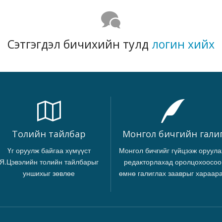
Сэтгэгдэл бичихийн тулд
логин хийх
Толийн тайлбар
Монгол бичгийн гали
Үг оруулж байгаа хүмүүст
Монгол бичгийг гүйцээж оруула
Я.Цэвэлийн толийн тайлбарыг
редакторлахад оролцохоосоо
уншихыг зөвлөе
өмнө галиглах зааврыг хараар