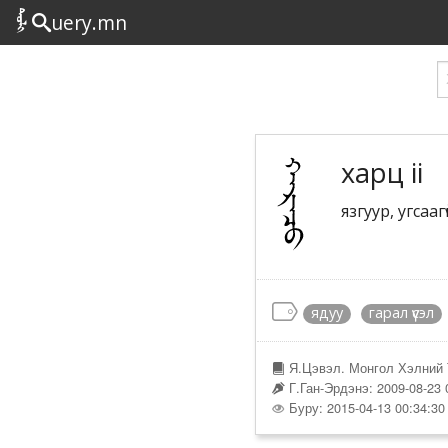
uery.mn
харц ii
язгуур, угсаа
ядуу
гарал үүсэл
Я.Цэвэл. Монгол Хэлний 
Г.Ган-Эрдэнэ: 2009-08-23 
Буру: 2015-04-13 00:34:30