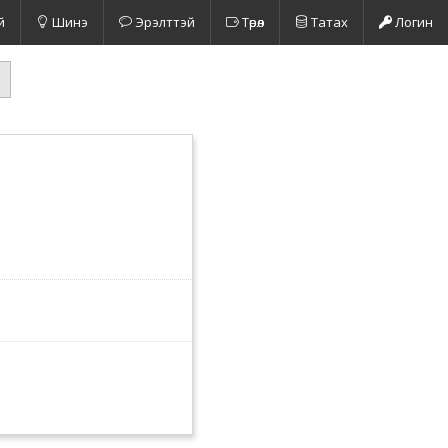
й
Шинэ
Эрэлттэй
Төрөл
Татах
Логин