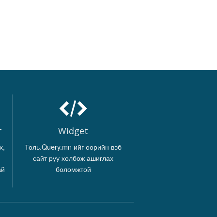
г
Widget
х,
Толь.Query.mn ийг өөрийн вэб
сайт руу холбож ашиглах
ай
боломжтой