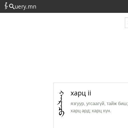
uery.mn
харц ii
язгуур, угсаагүй, тайж биш
харц ард; харц хүн.