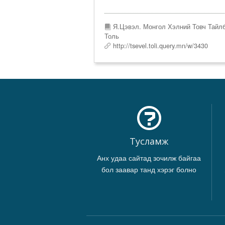
Я.Цэвэл. Монгол Хэлний Товч Тайл
Толь
http://tsevel.toli.query.mn/w/3430
Тусламж
Анх удаа сайтад зочилж байгаа
бол заавар танд хэрэг болно