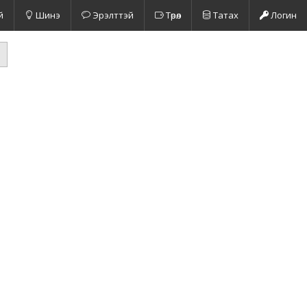
й
Шинэ
Эрэлттэй
Төрөл
Татах
Логин