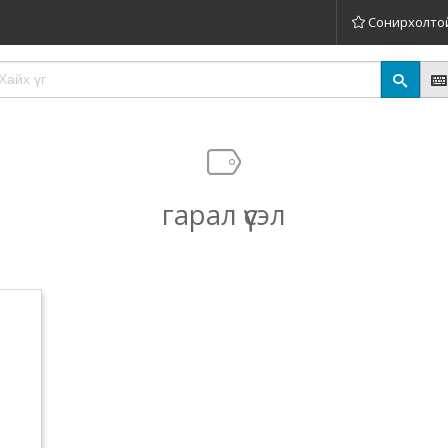
Сонирхолто
гарал үүсэл
;