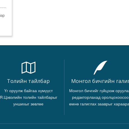
бар
Толийн тайлбар
Монгол бичгийн гали
Үг оруулж байгаа хүмүүст
Монгол бичгийг гүйцээж оруула
Я.Цэвэлийн толийн тайлбарыг
редакторлахад оролцохоосоо
уншихыг зөвлөе
өмнө галиглах зааврыг хараар