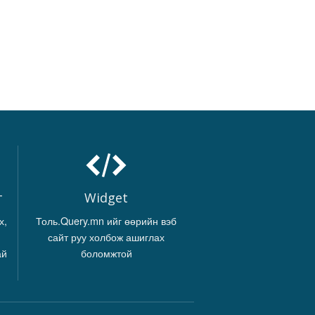
г
Widget
х,
Толь.Query.mn ийг өөрийн вэб
сайт руу холбож ашиглах
ай
боломжтой