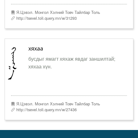
Я.Цэвэл. Монгол Хэлний Товч Тайлбар Толь
http://tsevel.toli.query.mn/w/31293
хяхаа
бусдыг ямагт хяхаж явдаг заншилтай;
хяхаа хүн.
Я.Цэвэл. Монгол Хэлний Товч Тайлбар Толь
http://tsevel.toli.query.mn/w/27436