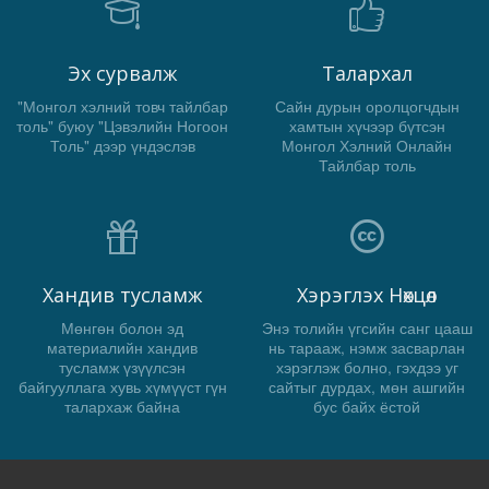
Эх сурвалж
Талархал
"Монгол хэлний товч тайлбар
Сайн дурын оролцогчдын
толь" буюу "Цэвэлийн Ногоон
хамтын хүчээр бүтсэн
Толь" дээр үндэслэв
Монгол Хэлний Онлайн
Тайлбар толь
Хандив тусламж
Хэрэглэх Нөхцөл
Мөнгөн болон эд
Энэ толийн үгсийн санг цааш
материалийн хандив
нь тарааж, нэмж засварлан
тусламж үзүүлсэн
хэрэглэж болно, гэхдээ уг
байгууллага хувь хүмүүст гүн
сайтыг дурдах, мөн ашгийн
талархаж байна
бус байх ёстой