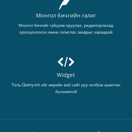
Монгол бичгийн галиг
Монгол бичгийг гүйцээж оруулах, редакторлахад
оролцохоосоо өмнө галиглах зааврыг хараарай
Widget
Толь.Query.mn ийг өөрийн вэб сайт руу холбож ашиглах
боломжтой