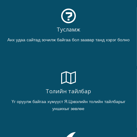
Тусламж
Анх удаа сайтад зочилж байгаа бол заавар танд хэрэг болно
Толийн тайлбар
Үг оруулж байгаа хүмүүст Я.Цэвэлийн толийн тайлбарыг
уншихыг зөвлөе