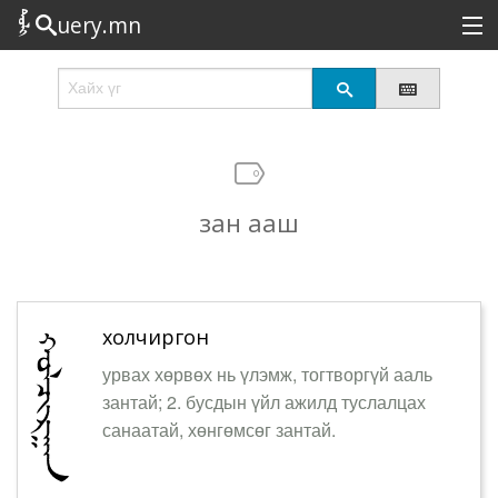
uery.mn
Сонирхолтой
Шинэ
Эрэлттэй
зан ааш
Төрөл
Татах
Логин
холчиргон
урвах хөрвөх нь үлэмж, тогтворгүй ааль
зантай; 2. бусдын үйл ажилд туслалцах
санаатай, хөнгөмсөг зантай.