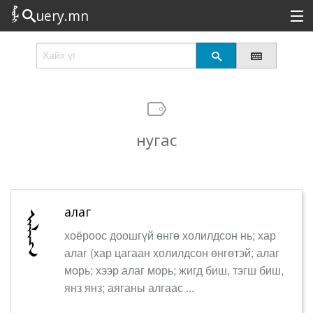
uery.mn
Сонирхолтой
Шинэ
Эрэлттэй
нугас
Төрөл
Татах
Логин
алаг
хоёроос доошгүй өнгө холилдсон нь; хар
алаг (хар цагаан холилдсон өнгөтэй; алаг
морь; хээр алаг морь; жигд биш, тэгш биш,
янз янз; аяганы алгаас ...