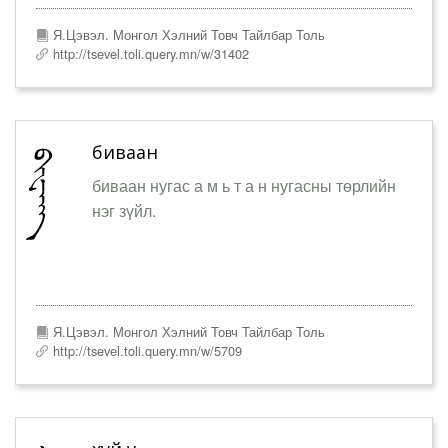
Я.Цэвэл. Монгол Хэлний Товч Тайлбар Толь
http://tsevel.toli.query.mn/w/31402
биваан
биваан нугас а м ь т а н нугасны төрлийн
нэг зүйл.
Я.Цэвэл. Монгол Хэлний Товч Тайлбар Толь
http://tsevel.toli.query.mn/w/5709