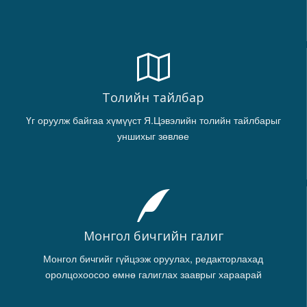
Толийн тайлбар
Үг оруулж байгаа хүмүүст Я.Цэвэлийн толийн тайлбарыг
уншихыг зөвлөе
Монгол бичгийн галиг
Монгол бичгийг гүйцээж оруулах, редакторлахад
оролцохоосоо өмнө галиглах зааврыг хараарай