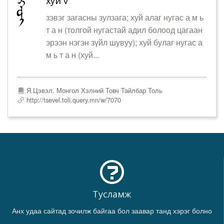
хуй v
зэвэг загасны зулзага; хуй алаг нугас а м ь
т а н (толгой нугастай адил болоод цагаан
эрээн нэгэн зүйл шувуу); хуй булаг нугас а
м ь т а н (хуй...
Я.Цэвэл. Монгол Хэлний Товч Тайлбар Толь
http://tsevel.toli.query.mn/w/7070
Тусламж
Анх удаа сайтад зочилж байгаа бол заавар танд хэрэг болно