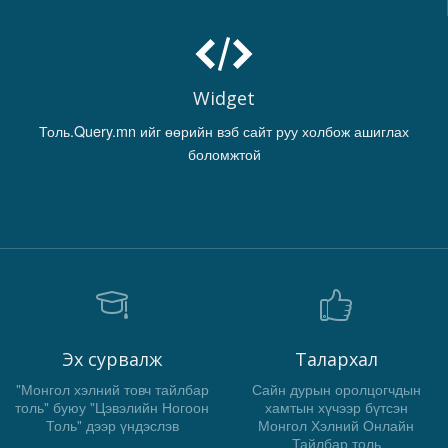
Widget
Толь.Query.mn ийг өөрийн вэб сайт руу холбож ашиглах
боломжтой
Эх сурвалж
Талархал
"Монгол хэлний товч тайлбар
Сайн дурын оролцогчдын
толь" буюу "Цэвэлийн Ногоон
хамтын хүчээр бүтсэн
Толь" дээр үндэслэв
Монгол Хэлний Онлайн
Тайлбар толь