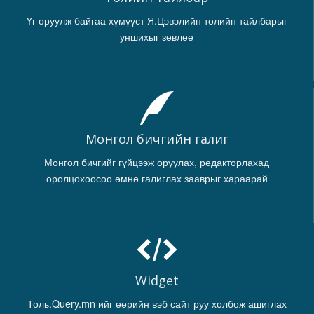
Үг оруулж байгаа хүмүүст Я.Цэвэлийн толийн тайлбарыг
уншихыг зөвлөе
Монгол бичгийн галиг
Монгол бичгийг гүйцээж оруулах, редакторлахад
оролцохоосоо өмнө галиглах зааврыг хараарай
Widget
Толь.Query.mn ийг өөрийн вэб сайт руу холбож ашиглах