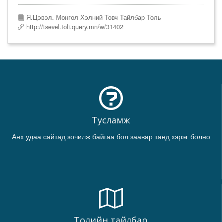
Я.Цэвэл. Монгол Хэлний Товч Тайлбар Толь
http://tsevel.toli.query.mn/w/31402
Тусламж
Анх удаа сайтад зочилж байгаа бол заавар танд хэрэг болно
Толийн тайлбар