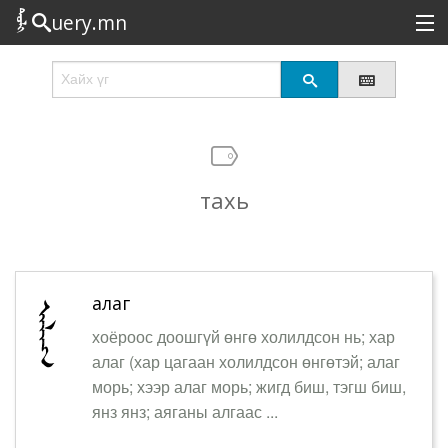
uery.mn
Сонирхолтой
Шинэ
Эрэлттэй
тахь
Төрөл
Татах
Логин
алаг
хоёроос доошгүй өнгө холилдсон нь; хар
алаг (хар цагаан холилдсон өнгөтэй; алаг
морь; хээр алаг морь; жигд биш, тэгш биш,
янз янз; аяганы алгаас ...