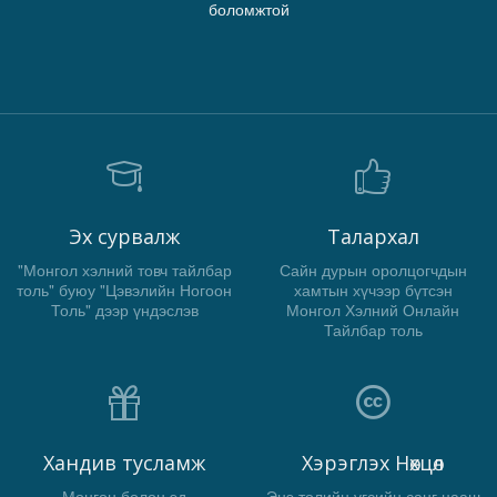
боломжтой
Эх сурвалж
Талархал
"Монгол хэлний товч тайлбар
Сайн дурын оролцогчдын
толь" буюу "Цэвэлийн Ногоон
хамтын хүчээр бүтсэн
Толь" дээр үндэслэв
Монгол Хэлний Онлайн
Тайлбар толь
Хандив тусламж
Хэрэглэх Нөхцөл
Мөнгөн болон эд
Энэ толийн үгсийн санг цааш