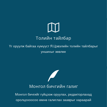
Толийн тайлбар
Үг оруулж байгаа хүмүүст Я.Цэвэлийн толийн тайлбарыг
уншихыг зөвлөе
Монгол бичгийн галиг
Монгол бичгийг гүйцээж оруулах, редакторлахад
оролцохоосоо өмнө галиглах зааврыг хараарай