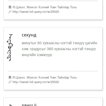
Я.Цэвэл. Монгол Хэлний Товч Тайлбар Толь
http://tsevel.toli.query.mn/w/25525
секунд
минутыг 60 хуваасны нэгтэй тэнцүү цагийн
хэм; градусыг 360 хуваасны нэгтэй тэнцүү
өнцгийн хэмжүүр.
Я.Цэвэл. Монгол Хэлний Товч Тайлбар Толь
http://tsevel.toli.query.mn/w/25532
ханш ii