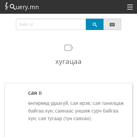
uery.mn
Сонирхолтой
Шинэ
Эрэлттэй
хугацаа
Төрөл
Татах
Логин
сая ii
өнгөрөөд удаагүй; сая ирэв; сая танилцаж
байгаа хүн; саянаас уншиж сурч байгаа
хүн; сая тугаар (тун саяхан).