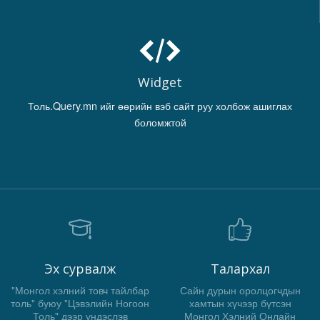
Widget
Толь.Query.mn ийг өөрийн вэб сайт руу холбож ашиглах
боломжтой
Эх сурвалж
Талархал
"Монгол хэлний товч тайлбар
Сайн дурын оролцогчдын
толь" буюу "Цэвэлийн Ногоон
хамтын хүчээр бүтсэн
Толь" дээр үндэслэв
Монгол Хэлний Онлайн