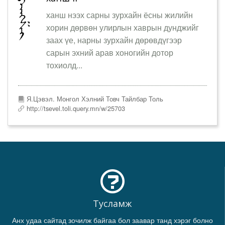
ханш нээх сарны зурхайн ёсны жилийн
хорин дөрвөн улирлын хаврын дунджийг
заах үе, нарны зурхайн дөрөвдүгээр
сарын эхний арав хоногийн дотор
тохиолд...
Я.Цэвэл. Монгол Хэлний Товч Тайлбар Толь
http://tsevel.toli.query.mn/w/25703
Тусламж
Анх удаа сайтад зочилж байгаа бол заавар танд хэрэг болно