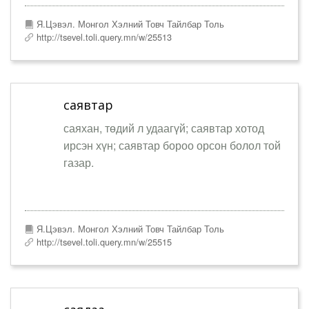
Я.Цэвэл. Монгол Хэлний Товч Тайлбар Толь
http://tsevel.toli.query.mn/w/25513
саявтар
саяхан, төдий л удаагүй; саявтар хотод
ирсэн хүн; саявтар бороо орсон болол той
газар.
Я.Цэвэл. Монгол Хэлний Товч Тайлбар Толь
http://tsevel.toli.query.mn/w/25515