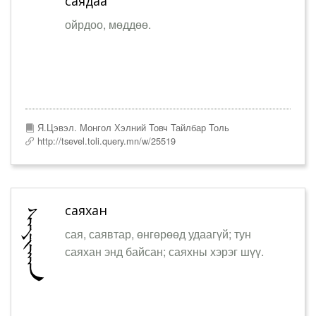
саядаа
ойрдоо, мөддөө.
Я.Цэвэл. Монгол Хэлний Товч Тайлбар Толь
http://tsevel.toli.query.mn/w/25519
саяхан
сая, саявтар, өнгөрөөд удаагүй; тун
саяхан энд байсан; саяхны хэрэг шүү.