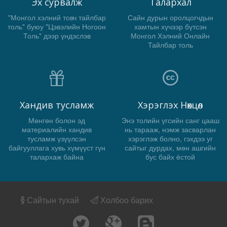
Эх сурвалж
Талархал
"Монгол хэлний товч тайлбар
Сайн дурын оролцогчдын
толь" буюу "Цэвэлийн Ногоон
хамтын хүчээр бүтсэн
Толь" дээр үндэслэв
Монгол Хэлний Онлайн
Тайлбар толь
Хандив тусламж
Хэрэглэх Нөхцөл
Мөнгөн болон эд
Энэ толийн үгсийн санг цааш
материалийн хандив
нь тарааж, нэмж засварлан
тусламж үзүүлсэн
хэрэглэж болно, гэхдээ уг
байгууллага хувь хүмүүст гүн
сайтыг дурдах, мөн ашгийн
талархаж байна
бус байх ёстой
Сайтын тухай
Холбоо барих