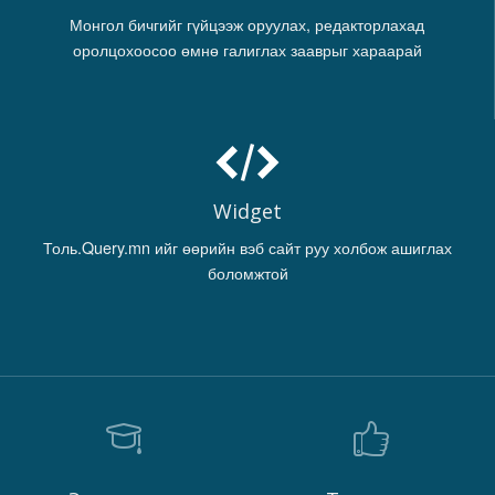
Монгол бичгийг гүйцээж оруулах, редакторлахад
оролцохоосоо өмнө галиглах зааврыг хараарай
Widget
Толь.Query.mn ийг өөрийн вэб сайт руу холбож ашиглах
боломжтой