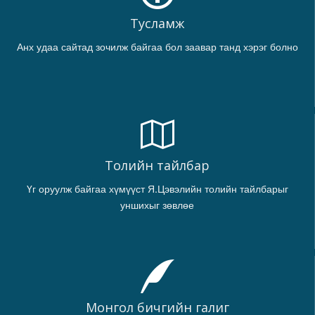
Тусламж
Анх удаа сайтад зочилж байгаа бол заавар танд хэрэг болно
Толийн тайлбар
Үг оруулж байгаа хүмүүст Я.Цэвэлийн толийн тайлбарыг
уншихыг зөвлөе
Монгол бичгийн галиг