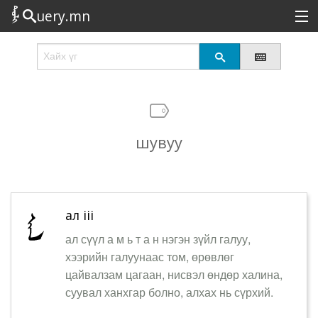
uery.mn
Сонирхолтой
Шинэ
Эрэлттэй
шувуу
Төрөл
Татах
Логин
ал iii
ал сүүл а м ь т а н нэгэн зүйл галуу,
хээрийн галуунаас том, өрөвлөг
цайвалзам цагаан, нисвэл өндөр халина,
суувал ханхгар болно, алхах нь сүрхий.