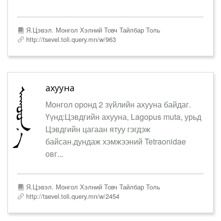
Я.Цэвэл. Монгол Хэлний Товч Тайлбар Толь
http://tsevel.toli.query.mn/w/963
ахууна
Монгол оронд 2 зүйлийн ахууна байдаг.
Үүнд:Цэвдгийн ахууна, Lagopus muta, урьд
Цэвдгийн цагаан ятуу гэгдэж
байсан.дундаж хэмжээний Tetraonidae
овг...
Я.Цэвэл. Монгол Хэлний Товч Тайлбар Толь
http://tsevel.toli.query.mn/w/2454