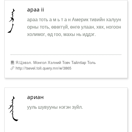
араа ii
араа тоть а м ь т а н Америк тивийн халуун
орны тоть, өвөггүй, өнгө улаан, хөх, ногоон
холимог, өд гоо, махы нь иддэг.
Я.Цэвэл. Монгол Хэлний Товч Тайлбар Толь
http://tsevel.toli.query.mn/w/3865
ариан
ууль шувууны нэгэн зүйл.