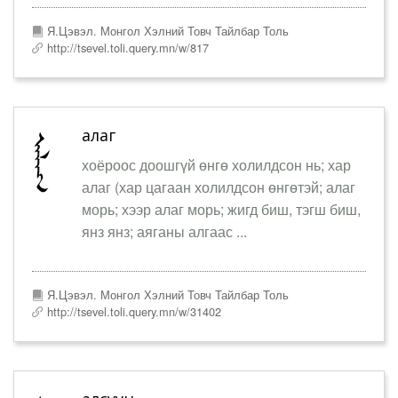
Я.Цэвэл. Монгол Хэлний Товч Тайлбар Толь
http://tsevel.toli.query.mn/w/817
алаг
хоёроос доошгүй өнгө холилдсон нь; хар
алаг (хар цагаан холилдсон өнгөтэй; алаг
морь; хээр алаг морь; жигд биш, тэгш биш,
янз янз; аяганы алгаас ...
Я.Цэвэл. Монгол Хэлний Товч Тайлбар Толь
http://tsevel.toli.query.mn/w/31402