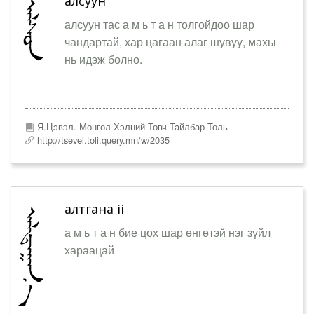
алсуун
алсуун тас а м ь т а н толгойдоо шар
чандартай, хар цагаан алаг шувуу, махы
нь идэж болно.
Я.Цэвэл. Монгол Хэлний Товч Тайлбар Толь
http://tsevel.toli.query.mn/w/2035
алтгана ii
а м ь т а н бие цох шар өнгөтэй нэг зүйл
хараацай