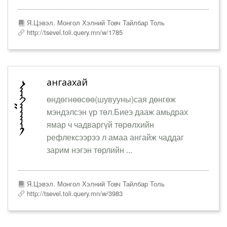
Я.Цэвэл. Монгол Хэлний Товч Тайлбар Толь
http://tsevel.toli.query.mn/w/1785
ангаахай
өндөгнөөсөө(шувууны)сая дөнгөж
мэндэлсэн үр төл.Биеэ дааж амьдрах
ямар ч чадваргүй төрөлхийн
рефлексээрээ л амаа ангайж чаддаг
зарим нэгэн төрлийн ...
Я.Цэвэл. Монгол Хэлний Товч Тайлбар Толь
http://tsevel.toli.query.mn/w/3983