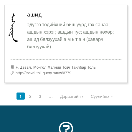
ашид
эдүгээ төдийхний биш үүрд гэх санаа;
ашдын хэрэг; ашдын тус; ашдын нөхөр;
ашид бялзуухай а м ь т а н (хаварч
бялзуухай).
Я.Цэвэл. Монгол Хэлний Товч Тайлбар Толь
http://tsevel.toli.query.mn/w/3779
1
2
3
…
Дараагийн ›
Сүүлийнх »