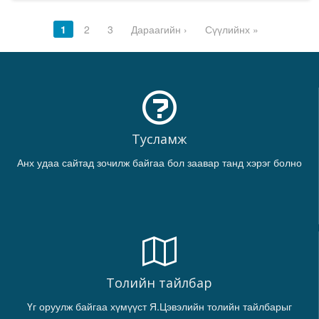
1
2
3
Дараагийн ›
Сүүлийнх »
Тусламж
Анх удаа сайтад зочилж байгаа бол заавар танд хэрэг болно
Толийн тайлбар
Үг оруулж байгаа хүмүүст Я.Цэвэлийн толийн тайлбарыг