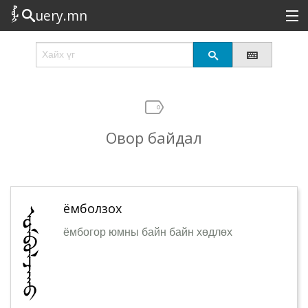
uery.mn
Сонирхолтой
Шинэ
Эрэлттэй
Овор байдал
Төрөл
Татах
Логин
ёмболзох
ёмбогор юмны байн байн хөдлөх