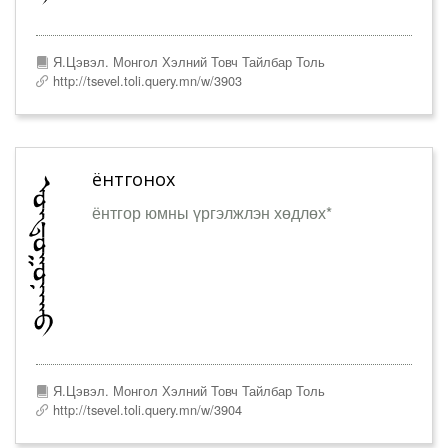
Я.Цэвэл. Монгол Хэлний Товч Тайлбар Толь
http://tsevel.toli.query.mn/w/3903
ёнтгонох
ёнтгор юмны үргэлжлэн хөдлөх*
Я.Цэвэл. Монгол Хэлний Товч Тайлбар Толь
http://tsevel.toli.query.mn/w/3904