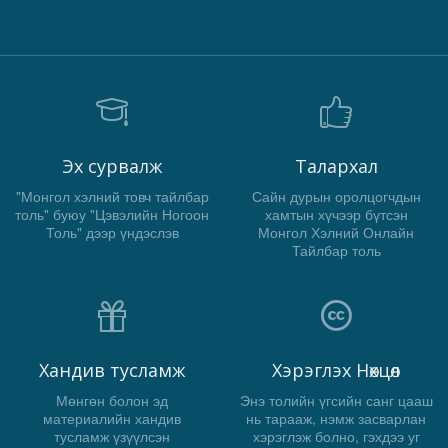
Эх сурвалж
Талархал
"Монгол хэлний товч тайлбар
Сайн дурын оролцогчдын
толь" буюу "Цэвэлийн Ногоон
хамтын хүчээр бүтсэн
Толь" дээр үндэслэв
Монгол Хэлний Онлайн
Тайлбар толь
Хандив тусламж
Хэрэглэх Нөхцөл
Мөнгөн болон эд
Энэ толийн үгсийн санг цааш
материалийн хандив
нь тарааж, нэмж засварлан
тусламж үзүүлсэн
хэрэглэж болно, гэхдээ уг