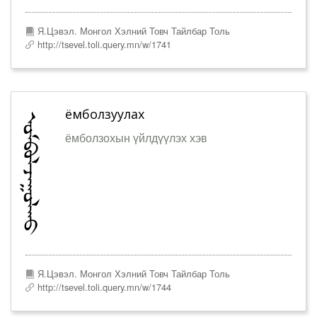
Я.Цэвэл. Монгол Хэлний Товч Тайлбар Толь
http://tsevel.toli.query.mn/w/1741
ёмболзуулах
ёмболзохын үйлдүүлэх хэв
Я.Цэвэл. Монгол Хэлний Товч Тайлбар Толь
http://tsevel.toli.query.mn/w/1744