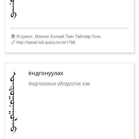
Я.Цэвэл. Монгол Хэлний Товч Тайлбар Толь
http://tsevel.toli.query.mn/w/1758
ёндгонуулах
ёндгонохын үйлдүүлэх хэв