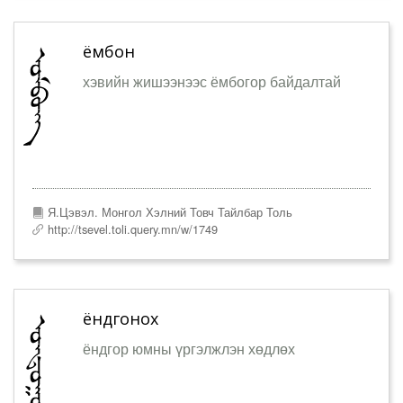
ёмбон
хэвийн жишээнээс ёмбогор байдалтай
Я.Цэвэл. Монгол Хэлний Товч Тайлбар Толь
http://tsevel.toli.query.mn/w/1749
ёндгонох
ёндгор юмны үргэлжлэн хөдлөх