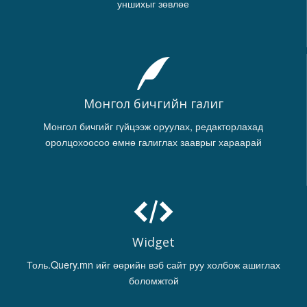
уншихыг зөвлөе
Монгол бичгийн галиг
Монгол бичгийг гүйцээж оруулах, редакторлахад
оролцохоосоо өмнө галиглах зааврыг хараарай
Widget
Толь.Query.mn ийг өөрийн вэб сайт руу холбож ашиглах
боломжтой