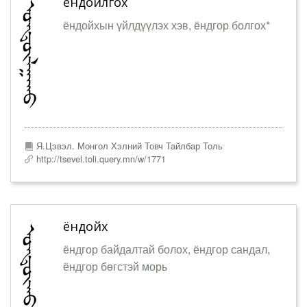
ёндойлгох
ёндойхын үйлдүүлэх хэв, ёндгор болгох*
Я.Цэвэл. Монгол Хэлний Товч Тайлбар Толь
http://tsevel.toli.query.mn/w/1771
ёндойх
ёндгор байдалтай болох, ёндгор сандал,
ёндгор бөгстэй морь