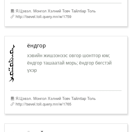
Я.Цэвэл. Монгол Хэлний Товч Тайлбар Толь
http://tsevel.toli.query.mn/w/1759
ёндгор
хэвийн жишээнээс овгор шонтгор юм;
ёндгор ташаатай морь; ёндгор бөгстэй
үхэр
Я.Цэвэл. Монгол Хэлний Товч Тайлбар Толь
http://tsevel.toli.query.mn/w/1765